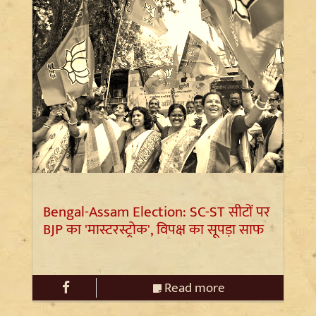
Bengal-Assam Election: SC-ST सीटों पर
BJP का 'मास्टरस्ट्रोक', विपक्ष का सूपड़ा साफ
Read more