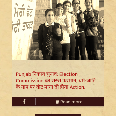
Punjab निकाय चुनाव: Election
Commission का सख्त फरमान, धर्म-जाति
के नाम पर वोट मांगा तो होगा Action.
Read more