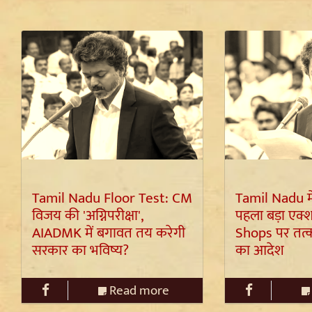
Tamil Nadu Floor Test: CM
Tamil Nadu म
विजय की 'अग्निपरीक्षा',
पहला बड़ा एक्
AIADMK में बगावत तय करेगी
Shops पर तत्
सरकार का भविष्य?
का आदेश
Read more