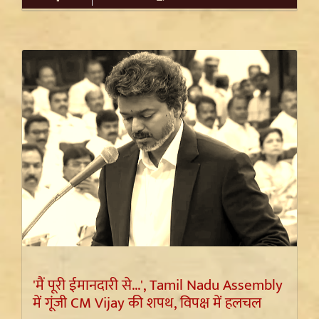
'मैं पूरी ईमानदारी से...', Tamil Nadu Assembly
में गूंजी CM Vijay की शपथ, विपक्ष में हलचल