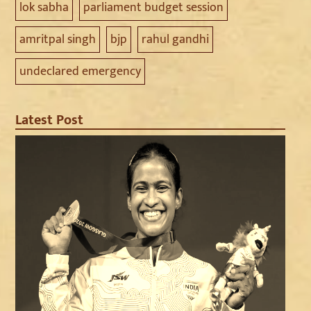
lok sabha
parliament budget session
amritpal singh
bjp
rahul gandhi
undeclared emergency
Latest Post