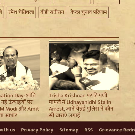
गे
रमेश चेन्निथला
वीडी सतीसन
केरल चुनाव परिणाम
tion Day: शांति
Trisha Krishnan पर टिप्पणी
नई ऊंचाइयों पर
मामले में Udhayanidhi Stalin
े PM Modi और Amit
Arrest, जानें चेन्नई पुलिस ने कौन
या आभार
सी धाराएं लगाईं
with us
Privacy Policy
Sitemap
RSS
Grievance Redre