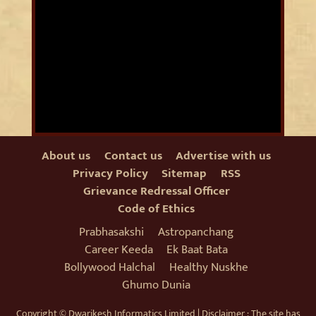
About us
Contact us
Advertise with us
Privacy Policy
Sitemap
RSS
Grievance Redressal Officer
Code of Ethics
Prabhasakshi
Astropanchang
Career Keeda
Ek Baat Bata
Bollywood Halchal
Healthy Nuskhe
Ghumo Dunia
Copyright © Dwarikesh Informatics Limited | Disclaimer : The site has