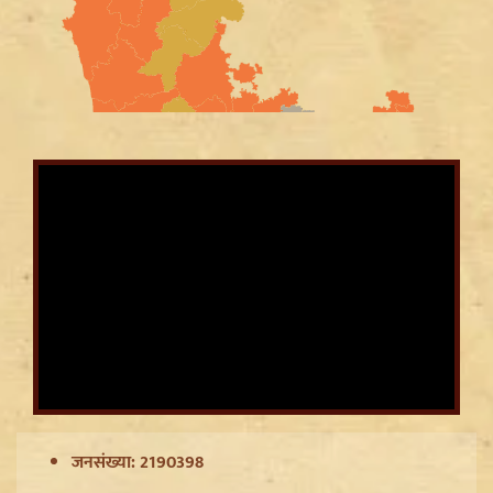
CWG Silver Medalist Gyaneshwari Yadav को CM
Vishnu Deo Sai का बड़ा तोहफा, मिलेंगी DSP की
सम्मानजनक नौकरी
जनसंख्या: 2190398