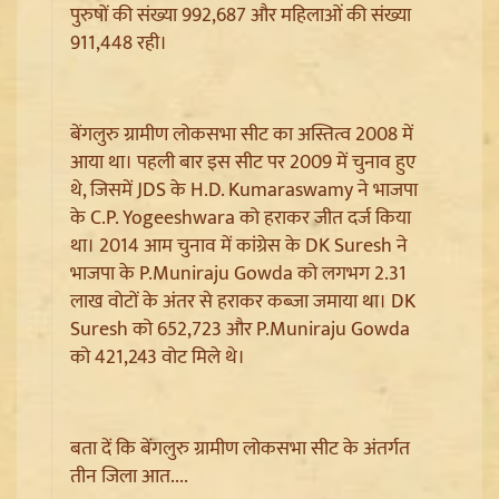
पुरुषों की संख्या 992,687 और महिलाओं की संख्या
911,448 रही।
बेंगलुरु ग्रामीण लोकसभा सीट का अस्तित्व 2008 में
आया था। पहली बार इस सीट पर 2009 में चुनाव हुए
थे, जिसमें JDS के H.D. Kumaraswamy ने भाजपा
के C.P. Yogeeshwara को हराकर जीत दर्ज किया
था। 2014 आम चुनाव में कांग्रेस के DK Suresh ने
Ladakh Formation Day: शांति और विकास की नई ऊंचाइयों
पर लद्दाख, LG ने PM Modi और Amit Shah का जताया
भाजपा के P.Muniraju Gowda को लगभग 2.31
आभार
लाख वोटों के अंतर से हराकर कब्जा जमाया था। DK
Suresh को 652,723 और P.Muniraju Gowda
को 421,243 वोट मिले थे।
बता दें कि बेंगलुरु ग्रामीण लोकसभा सीट के अंतर्गत
तीन जिला आत....