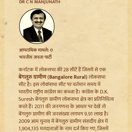
Jharkhand JPSC JSSC Protest: सियासी रंग में रंगा
DR C N MANJUNATH
आंदोलन, Rahul Gandhi ने छात्रों को दिया Reforms का
भरोसा
आपराधिक मामले: 0
भारतीय जनता पार्टी
कर्नाटक में लोकसभा की 28 सीटें हैं जिसमें से एक
बेंगलुरु ग्रामीण (Bangalore Rural)
लोकसभा
सीट है। इस लोकसभा सीट पर वर्तमान समय में
भारतीय राष्ट्रीय कांग्रेस का कब्जा है। कांग्रेस के D.K.
Suresh बेंगलुरु ग्रामीण लोकसभा क्षेत्र का प्रतिनिधित्व
Article 370 Anniversary पर Jammu-Kashmir में भारी
करते हैं। 2011 की जनगणना के आधार पर देखें तो
सुरक्षा, Amarnath Yatra सस्पेंड और हाईवे हुआ सील
बेंगलुरु ग्रामीण की जनसंख्या लगभग 9.91 लाख है।
2009 आम चुनाव में बेंगलुरु ग्रामीण संसदीय क्षेत्र में
1,904,135 मतदाताओं के नाम दर्ज किए गए, जिसमें