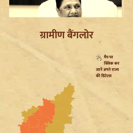
ग्रामीण बैंगलोर
मैप पर
क्लिक कर
Mayawati on SP: गिरगिट की तरह रंग बदलती है सपा,
जानें अपने राज्य
ब्राह्मणों को लुभाने के लिए Akhilesh Yadav का नया दांव
की डिटेल्स