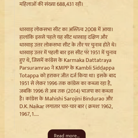
महिलाओं की संख्या 688,431 रही।
धारवाड़ लोकसभा सीट का अस्तित्व 2008 में आया।
हालांकि इससे पहले यह सीट धारवाड़ दक्षिण और
धारवाड़ उत्तर लोकसभा सीट के तौर पर चुनाव होते थे।
धारवाड़ उत्तर में पहली बार इस सीट पर 1951 में चुनाव
हुए थे, जिसमें कांग्रेस के Karmaka Dattatraya
Parsuramrao ने KMPP के Kambli Siddappa
Totappa को हराकर जीत दर्ज किया था। इसके बाद
1951 से लेकर 1996 तक कांग्रेस का कब्जा रहा है,
Badrinath Temple Theft Case: मुख्य आरोपी प्रमोद
जबकि 1996 से अब तक (2014) भाजपा का कब्जा
नौटियाल को जेल ले जाया गया, अब सह-आरोपी की Assets की
है। कांग्रेस के Mahishi Sarojini Bindurao और
होगी जांच
D.K. Naikar लगातार चार-चार बार ( क्रमशः 1962,
1967, 1....
Read more...