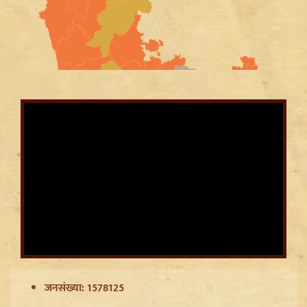
Jantar Mantar से अदालत तक: Brij Bhushan के खिलाफ
यौन उत्पीड़न मामले में Legal Battle का अंत
जनसंख्या: 1578125