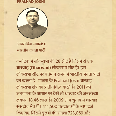
PRALHAD JOSHI
Sanjay Raut on Ram Mandir: 'राम के नाम पर लूट हो रही',
चढ़ावा चोरी के मुद्दे पर Shiv Sena UBT का हमला
आपराधिक मामले: 0
भारतीय जनता पार्टी
कर्नाटक में लोकसभा की 28 सीटें हैं जिसमें से एक
धारवाड़ (Dharwad)
लोकसभा सीट है। इस
लोकसभा सीट पर वर्तमान समय में भारतीय जनता पार्टी
का कब्जा है। भाजपा के Pralhad Joshi धारवाड़
लोकसभा क्षेत्र का प्रतिनिधित्व करते हैं। 2011 की
जनगणना के आधार पर देखें तो धारवाड़ की जनसंख्या
लगभग 18.46 लाख है। 2009 आम चुनाव में धारवाड़
संसदीय क्षेत्र में 1,411,500 मतदाताओं के नाम दर्ज
Pappu Yadav और Rahul Gandhi की बढ़ी मुश्किलें,
Parliament में संतों का वेश धरने पर Varanasi में FIR की मांग
किए गए, जिसमें पुरुषों की संख्या 723,069 और