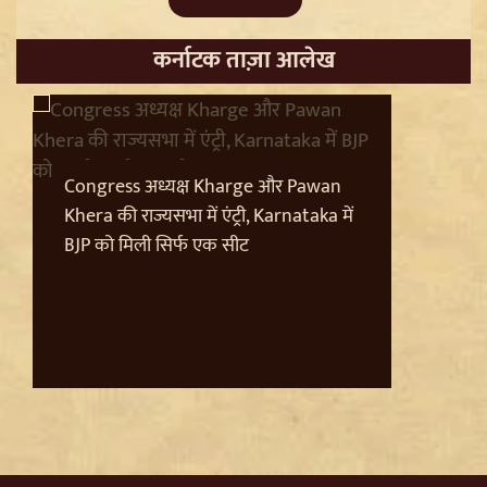
कर्नाटक ताज़ा आलेख
Congress अध्यक्ष Kharge और Pawan
Sant Ravidas Nagar की नाम बहाली का Mayawati ने किया
Khera की राज्यसभा में एंट्री, Karnataka में
स्वागत, UP Govt से की अन्य जिलों पर बड़ी मांग
BJP को मिली सिर्फ एक सीट