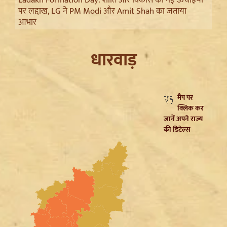
पर लद्दाख, LG ने PM Modi और Amit Shah का जताया
आभार
धारवाड़
मैप पर
क्लिक कर
जानें अपने राज्य
की डिटेल्स
Trisha Krishnan पर टिप्पणी मामले में Udhayanidhi Stalin
Arrest, जानें चेन्नई पुलिस ने कौन सी धाराएं लगाईं