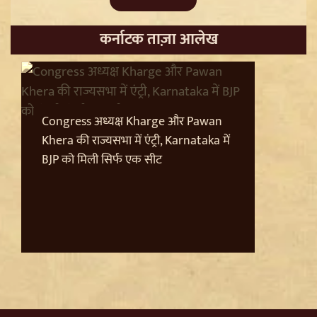
कर्नाटक ताज़ा आलेख
Sanjay Raut on Ram Mandir: 'राम के नाम पर लूट हो रही',
चढ़ावा चोरी के मुद्दे पर Shiv Sena UBT का हमला
Congress अध्यक्ष Kharge और Pawan
Khera की राज्यसभा में एंट्री, Karnataka में
BJP को मिली सिर्फ एक सीट
Pappu Yadav और Rahul Gandhi की बढ़ी मुश्किलें,
Parliament में संतों का वेश धरने पर Varanasi में FIR की मांग