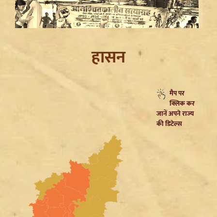
हासन
मैप पर
क्लिक कर
Jharkhand JPSC JSSC Protest: सियासी रंग में रंगा
जानें अपने राज्य
आंदोलन, Rahul Gandhi ने छात्रों को दिया Reforms का
की डिटेल्स
भरोसा