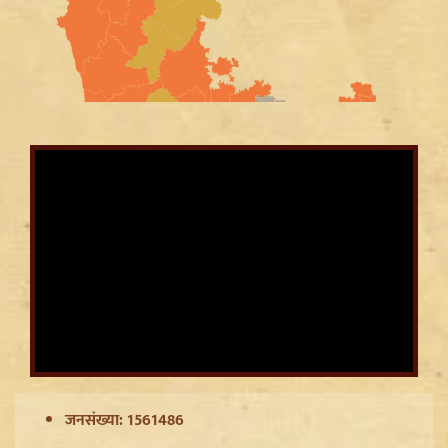
Article 370 Anniversary पर Jammu-Kashmir में भारी
सुरक्षा, Amarnath Yatra सस्पेंड और हाईवे हुआ सील
जनसंख्या: 1561486