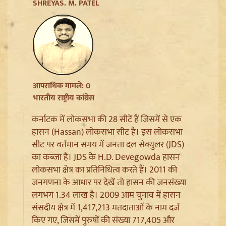
Ladakh Formation Day: शांति और विकास की नई ऊंचाइयों
SHREYAS. M. PATEL
पर लद्दाख, LG ने PM Modi और Amit Shah का जताया
आभार
आपराधिक मामले: 0
भारतीय राष्ट्रीय कांग्रेस
कर्नाटक में लोकसभा की 28 सीटें हैं जिसमें से एक
हासन (Hassan) लोकसभा सीट है। इस लोकसभा
सीट पर वर्तमान समय में जनता दल सेक्युलर (JDS)
का कब्जा है। JDS के H.D. Devegowda हासन
लोकसभा क्षेत्र का प्रतिनिधित्व करते हैं। 2011 की
Trisha Krishnan पर टिप्पणी मामले में Udhayanidhi Stalin
जनगणना के आधार पर देखें तो हासन की जनसंख्या
Arrest, जानें चेन्नई पुलिस ने कौन सी धाराएं लगाईं
लगभग 1.34 लाख है। 2009 आम चुनाव में हासन
संसदीय क्षेत्र में 1,417,213 मतदाताओं के नाम दर्ज
किए गए, जिसमें पुरुषों की संख्या 717,405 और