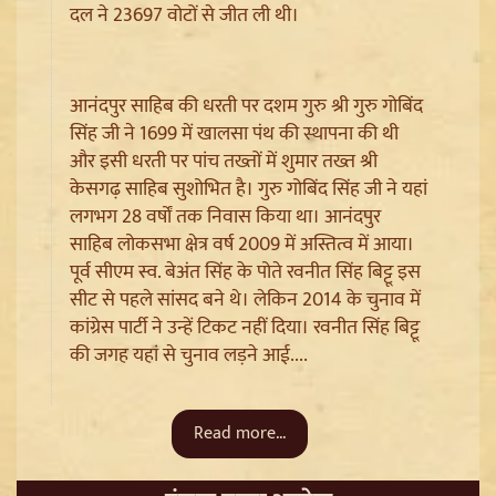
दल ने 23697 वोटों से जीत ली थी।
आनंदपुर साहिब की धरती पर दशम गुरु श्री गुरु गोबिंद
सिंह जी ने 1699 में खालसा पंथ की स्थापना की थी
Sanjay Raut on Ram Mandir: 'राम के नाम पर लूट हो रही',
और इसी धरती पर पांच तख्तों में शुमार तख्त श्री
चढ़ावा चोरी के मुद्दे पर Shiv Sena UBT का हमला
केसगढ़ साहिब सुशोभित है। गुरु गोबिंद सिंह जी ने यहां
लगभग 28 वर्षों तक निवास किया था। आनंदपुर
साहिब लोकसभा क्षेत्र वर्ष 2009 में अस्तित्व में आया।
पूर्व सीएम स्व. बेअंत सिंह के पोते रवनीत सिंह बिट्टू इस
सीट से पहले सांसद बने थे। लेकिन 2014 के चुनाव में
कांग्रेस पार्टी ने उन्हें टिकट नहीं दिया। रवनीत सिंह बिट्टू
की जगह यहां से चुनाव लड़ने आई....
Read more...