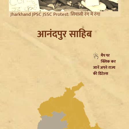
Jharkhand JPSC JSSC Protest: सियासी रंग में रंगा
आंदोलन, Rahul Gandhi ने छात्रों को दिया Reforms का
भरोसा
आनंदपुर साहिब
Article 370 Anniversary पर Jammu-Kashmir में भारी
मैप पर
सुरक्षा, Amarnath Yatra सस्पेंड और हाईवे हुआ सील
क्लिक कर
जानें अपने राज्य
की डिटेल्स