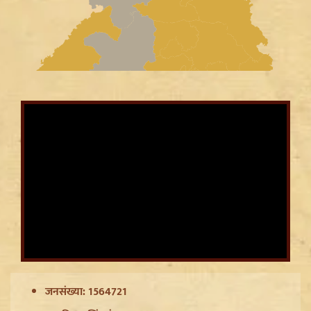
Ladakh Formation Day: शांति और विकास की नई ऊंचाइयों
पर लद्दाख, LG ने PM Modi और Amit Shah का जताया
आभार
Trisha Krishnan पर टिप्पणी मामले में Udhayanidhi Stalin
Arrest, जानें चेन्नई पुलिस ने कौन सी धाराएं लगाईं
जनसंख्या: 1564721