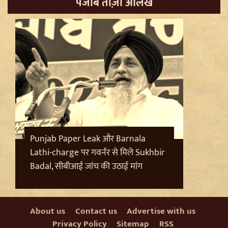
पंजाब ताज़ा आलेख
Pappu Yadav और Rahul Gandhi की बढ़ी मुश्किलें,
Parliament में संतों का वेश धरने पर Varanasi में FIR की मांग
Punjab Paper Leak और Barnala
Lathi-charge पर गवर्नर से मिले Sukhbir
Badal, सीबीआई जांच की उठाई मांग
Badrinath Temple Theft Case: मुख्य आरोपी प्रमोद
नौटियाल को जेल ले जाया गया, अब सह-आरोपी की Assets की
होगी जांच
About us
Contact us
Advertise with us
Privacy Policy
Sitemap
RSS