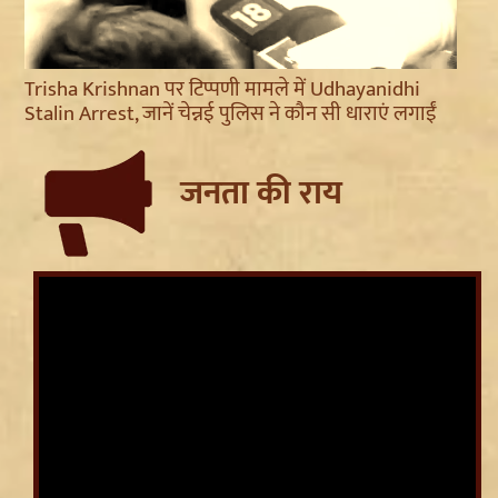
Trisha Krishnan पर टिप्पणी मामले में Udhayanidhi
Stalin Arrest, जानें चेन्नई पुलिस ने कौन सी धाराएं लगाईं
जनता की राय