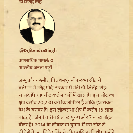
Jharkhand JPSC JSSC Protest: सियासी रंग में रंगा
डॉ जितेंद्र सिंह
आंदोलन, Rahul Gandhi ने छात्रों को दिया Reforms का
भरोसा
@DrJitendraSingh
आपराधिक मामले: 0
भारतीय जनता पार्टी
जम्मू और कश्मीर की उधमपुर लोकसभा सीट से
वर्तमान में नरेंद्र मोदी सरकार में मंत्री डॉ. जितेंद्र सिंह
सांसद हैं। यह सीट कई मायनों में खास है। इस सीट का
क्षेत्र करीब 20,230 वर्ग किलोमीटर है जोकि इजरायल
Article 370 Anniversary पर Jammu-Kashmir में भारी
देश के बराबर है। इस लोकसभा क्षेत्र में करीब 15 लाख
सुरक्षा, Amarnath Yatra सस्पेंड और हाईवे हुआ सील
वोटर हैं, जिनमें करीब 8 लाख पुरुष और 7 लाख महिला
वोटर हैं। 2014 के लोकसभा चुनाव में इस सीट से
बीजेपी के डॉ. जितेंद्र सिंह ने जीत हासिल की थी। उन्होंने