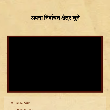
CWG Silver Medalist Gyaneshwari Yadav को CM
Vishnu Deo Sai का बड़ा तोहफा, मिलेंगी DSP की
सम्मानजनक नौकरी
जनसंख्या: