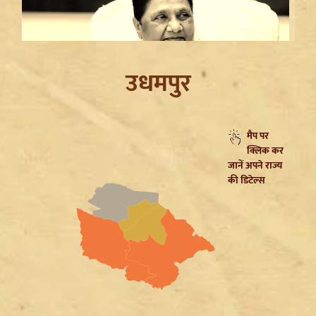
उधमपुर
मैप पर
क्लिक कर
Mayawati on SP: गिरगिट की तरह रंग बदलती है सपा,
जानें अपने राज्य
ब्राह्मणों को लुभाने के लिए Akhilesh Yadav का नया दांव
की डिटेल्स