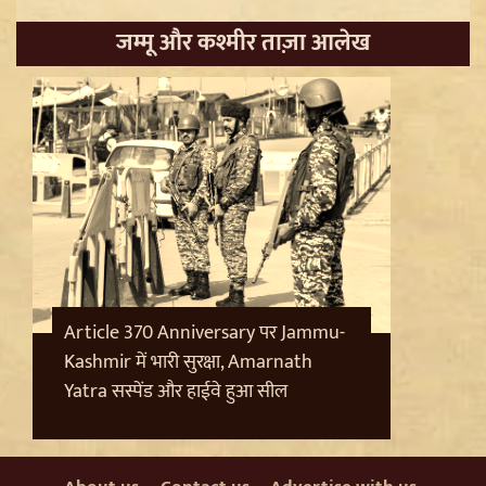
जम्मू और कश्मीर ताज़ा आलेख
Trisha Krishnan पर टिप्पणी मामले में Udhayanidhi Stalin
Arrest, जानें चेन्नई पुलिस ने कौन सी धाराएं लगाईं
Article 370 Anniversary पर Jammu-
Kashmir में भारी सुरक्षा, Amarnath
Yatra सस्पेंड और हाईवे हुआ सील
Jantar Mantar से अदालत तक: Brij Bhushan के खिलाफ