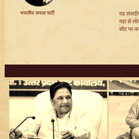
Brij Bhushan के खिलाफ यौन
उत्पीड़न मामले में Legal Battle का
भारतीय जनता पार्टी
यह संसदीय 
अंत
यहां से ल
Sanjay Raut on Ram Mandir:
सीट पर काब
'राम के नाम पर लूट हो रही', चढ़ावा
चोरी के मुद्दे पर Shiv Sena UBT का
हमला
Pappu Yadav और Rahul
Gandhi की बढ़ी मुश्किलें,
Parliament में संतों का वेश धरने
पर Varanasi में FIR की मांग
Badrinath Temple Theft Case:
मुख्य आरोपी प्रमोद नौटियाल को जेल
ले जाया गया, अब सह-आरोपी की
Assets की होगी जांच
Sant Ravidas Nagar की नाम
बहाली का Mayawati ने किया
स्वागत, UP Govt से की अन्य जिलों
पर बड़ी मांग