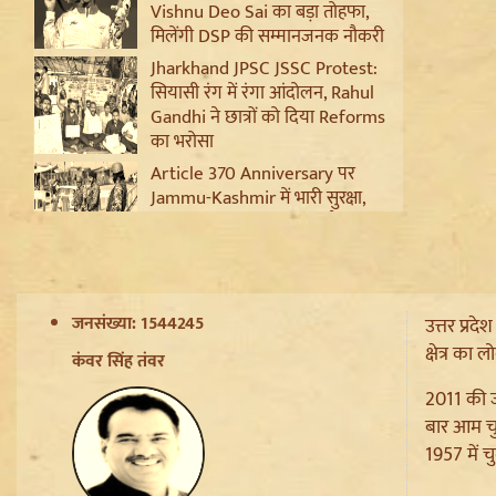
Vishnu Deo Sai का बड़ा तोहफा,
मिलेंगी DSP की सम्मानजनक नौकरी
Jharkhand JPSC JSSC Protest:
सियासी रंग में रंगा आंदोलन, Rahul
Gandhi ने छात्रों को दिया Reforms
का भरोसा
Article 370 Anniversary पर
Jammu-Kashmir में भारी सुरक्षा,
Amarnath Yatra सस्पेंड और हाईवे
हुआ सील
Ladakh Formation Day: शांति
और विकास की नई ऊंचाइयों पर
जनसंख्या: 1544245
उत्तर प्रद
लद्दाख, LG ने PM Modi और Amit
Shah का जताया आभार
क्षेत्र का 
कंवर सिंह तंवर
Trisha Krishnan पर टिप्पणी मामले
2011 की जन
में Udhayanidhi Stalin Arrest,
बार आम चु
जानें चेन्नई पुलिस ने कौन सी धाराएं
1957 में च
लगाईं
Jantar Mantar से अदालत तक: