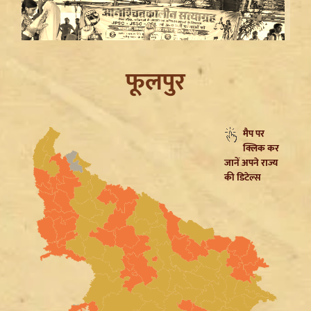
फूलपुर
मैप पर
क्लिक कर
Jharkhand JPSC JSSC Protest: सियासी रंग में रंगा
जानें अपने राज्य
आंदोलन, Rahul Gandhi ने छात्रों को दिया Reforms का
की डिटेल्स
भरोसा