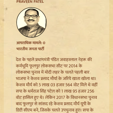
Ladakh Formation Day: शांति और विकास की नई ऊंचाइयों
PRAVEEN PATEL
पर लद्दाख, LG ने PM Modi और Amit Shah का जताया
आभार
आपराधिक मामले: 0
भारतीय जनता पार्टी
देश के पहले प्रधानमंत्री पंडित जवाहरलाल नेहरू की
कर्मभूमि फूलपुर लोकसभा सीट पर 2014 के
लोकसभा चुनाव में मोदी लहर के चलते पहली बार
भाजपा ने केशव प्रसाद मौर्या के जरिये खाता खोला था।
केशव मौर्य को 5 लाख 03 हजार 564 वोट मिले थे वहीं
Trisha Krishnan पर टिप्पणी मामले में Udhayanidhi Stalin
सपा के धर्मराज सिंह पटेल को 1 लाख 95 हजार 256
Arrest, जानें चेन्नई पुलिस ने कौन सी धाराएं लगाईं
वोट हासिल हुए थे। लेकिन 2017 के विधानसभा चुनाव
बाद फूलपुर से सांसद रहे केशव प्रसाद मौर्य यूपी के
डिप्टी सीएम बने, जिसके चलते उपचुनाव हुए। सपा के