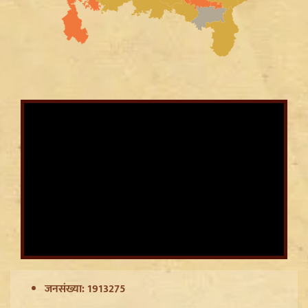
Article 370 Anniversary पर Jammu-Kashmir में भारी
सुरक्षा, Amarnath Yatra सस्पेंड और हाईवे हुआ सील
जनसंख्या: 1913275