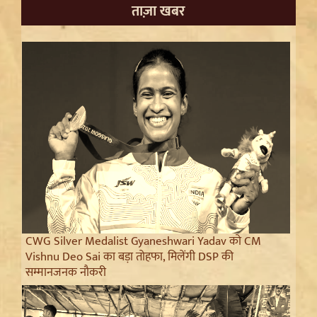
ताज़ा खबर
CWG Silver Medalist Gyaneshwari Yadav को CM
Vishnu Deo Sai का बड़ा तोहफा, मिलेंगी DSP की
सम्मानजनक नौकरी