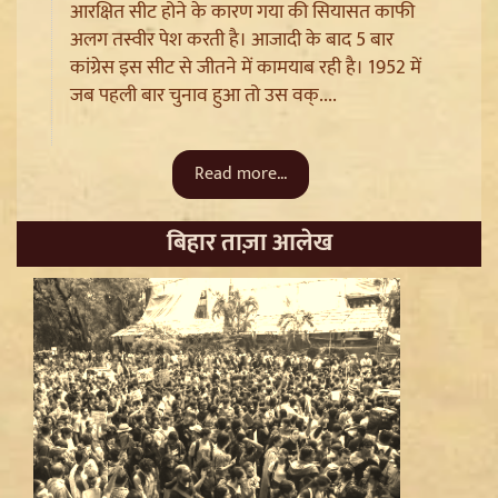
आरक्षित सीट होने के कारण गया की सियासत काफी
अलग तस्वीर पेश करती है। आजादी के बाद 5 बार
कांग्रेस इस सीट से जीतने में कामयाब रही है। 1952 में
जब पहली बार चुनाव हुआ तो उस वक्....
Sanjay Raut on Ram Mandir: 'राम के नाम पर लूट हो रही',
चढ़ावा चोरी के मुद्दे पर Shiv Sena UBT का हमला
Read more...
बिहार ताज़ा आलेख
Pappu Yadav और Rahul Gandhi की बढ़ी मुश्किलें,
Parliament में संतों का वेश धरने पर Varanasi में FIR की मांग