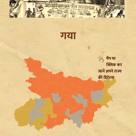
गया
मैप पर
क्लिक कर
Jharkhand JPSC JSSC Protest: सियासी रंग में रंगा
जानें अपने राज्य
आंदोलन, Rahul Gandhi ने छात्रों को दिया Reforms का
की डिटेल्स
भरोसा