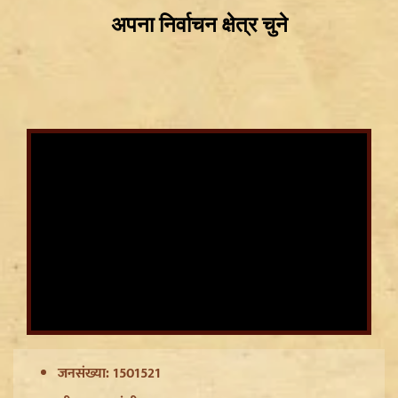
Article 370 Anniversary पर Jammu-Kashmir में भारी
सुरक्षा, Amarnath Yatra सस्पेंड और हाईवे हुआ सील
जनसंख्या: 1501521