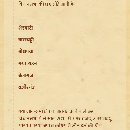
विधानसभा की छह सीटें आती हैं-
शेरघाटी
बाराचट्टी
बोधगया
गया टाउन
Jantar Mantar से अदालत तक: Brij Bhushan के खिलाफ
यौन उत्पीड़न मामले में Legal Battle का अंत
बेलागंज
वजीरगंज
गया लोकसभा क्षेत्र के अंतर्गत आने वाले छह
विधानसभा में से साल 2015 में 3 पर राजद, 2 पर जदयू
और 1-1 पर भाजपा व कांग्रेस ने जीत दर्ज की थी।