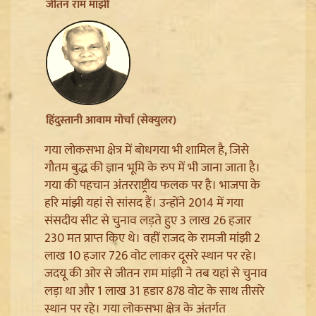
Ladakh Formation Day: शांति और विकास की नई ऊंचाइयों
जीतन राम मांझी
पर लद्दाख, LG ने PM Modi और Amit Shah का जताया
आभार
हिंदुस्तानी आवाम मोर्चा (सेक्युलर)
गया लोकसभा क्षेत्र में बोधगया भी शामिल है, जिसे
गौतम बुद्ध की ज्ञान भूमि के रुप में भी जाना जाता है।
गया की पहचान अंतरराष्ट्रीय फलक पर है। भाजपा के
हरि मांझी यहां से सांसद हैं। उन्होंने 2014 में गया
संसदीय सीट से चुनाव लड़ते हुए 3 लाख 26 हजार
230 मत प्राप्त किए थे। वहीं राजद के रामजी मांझी 2
Trisha Krishnan पर टिप्पणी मामले में Udhayanidhi Stalin
लाख 10 हजार 726 वोट लाकर दूसरे स्थान पर रहे।
Arrest, जानें चेन्नई पुलिस ने कौन सी धाराएं लगाईं
जदयू की ओर से जीतन राम मांझी ने तब यहां से चुनाव
लड़ा था और 1 लाख 31 हडार 878 वोट के साथ तीसरे
स्थान पर रहे। गया लोकसभा क्षेत्र के अंतर्गत