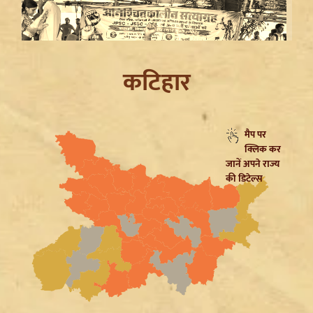
कटिहार
मैप पर
क्लिक कर
Jharkhand JPSC JSSC Protest: सियासी रंग में रंगा
जानें अपने राज्य
आंदोलन, Rahul Gandhi ने छात्रों को दिया Reforms का
की डिटेल्स
भरोसा