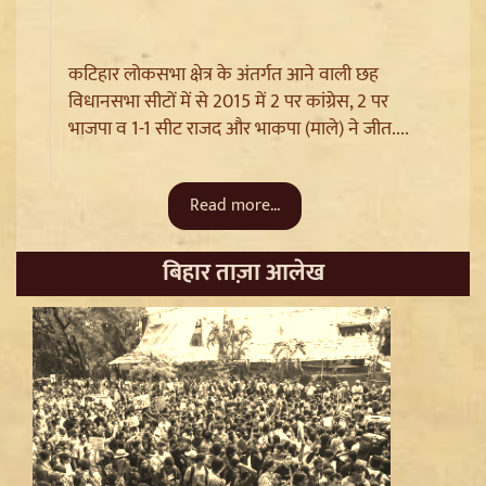
कटिहार लोकसभा क्षेत्र के अंतर्गत आने वाली छह
विधानसभा सीटों में से 2015 में 2 पर कांग्रेस, 2 पर
Sanjay Raut on Ram Mandir: 'राम के नाम पर लूट हो रही',
भाजपा व 1-1 सीट राजद और भाकपा (माले) ने जीत....
चढ़ावा चोरी के मुद्दे पर Shiv Sena UBT का हमला
Read more...
बिहार ताज़ा आलेख
Pappu Yadav और Rahul Gandhi की बढ़ी मुश्किलें,
Parliament में संतों का वेश धरने पर Varanasi में FIR की मांग