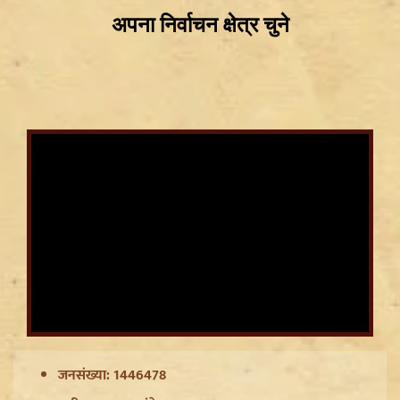
Article 370 Anniversary पर Jammu-Kashmir में भारी
सुरक्षा, Amarnath Yatra सस्पेंड और हाईवे हुआ सील
जनसंख्या: 1446478