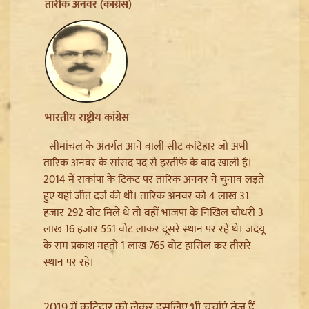
Ladakh Formation Day: शांति और विकास की नई ऊंचाइयों
तारीक अनवर (कांग्रेस)
पर लद्दाख, LG ने PM Modi और Amit Shah का जताया
आभार
भारतीय राष्ट्रीय कांग्रेस
सीमांचल के अंतर्गत आने वाली सीट कटिहार जो अभी
तारिक अनवर के सांसद पद से इस्तीफे के बाद खाली है।
2014 में राकांपा के टिकट पर तारिक अनवर ने चुनाव लड़ते
हुए यहां जीत दर्ज की थी। तारिक अनवर को 4 लाख 31
हजार 292 वोट मिले थे तो वहीं भाजपा के निखिल चौधरी 3
लाख 16 हजार 551 वोट लाकर दूसरे स्थान पर रहे थे। जदयू
Trisha Krishnan पर टिप्पणी मामले में Udhayanidhi Stalin
के राम प्रकाश महतो 1 लाख 765 वोट हासिल कर तीसरे
Arrest, जानें चेन्नई पुलिस ने कौन सी धाराएं लगाईं
स्थान पर रहे।
2019 में कटिहार को लेकर इसलिए भी चर्चाएं तेज हैं