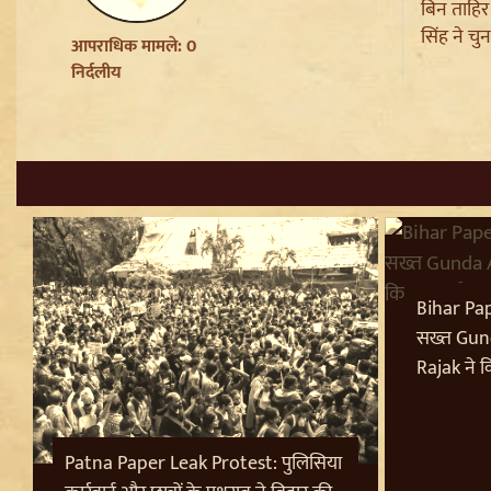
बिन ताहिर
Parliament में संतों का वेश धरने
सिंह ने चु
पर Varanasi में FIR की मांग
आपराधिक मामले: 0
Badrinath Temple Theft Case:
निर्दलीय
मुख्य आरोपी प्रमोद नौटियाल को जेल
ले जाया गया, अब सह-आरोपी की
Assets की होगी जांच
Sant Ravidas Nagar की नाम
बहाली का Mayawati ने किया
स्वागत, UP Govt से की अन्य जिलों
पर बड़ी मांग
Punjab Paper Leak और
Barnala Lathi-charge पर गवर्नर
Bihar Pap
से मिले Sukhbir Badal, सीबीआई
सख्त Gun
जांच की उठाई मांग
Rajak ने 
Uttarakhand SIR Revision: 19
लाख मतदाताओं को नोटिस, फर्जी
Documents पर होगी सख्त
कार्रवाई
Patna Paper Leak Protest: पुलिसिया