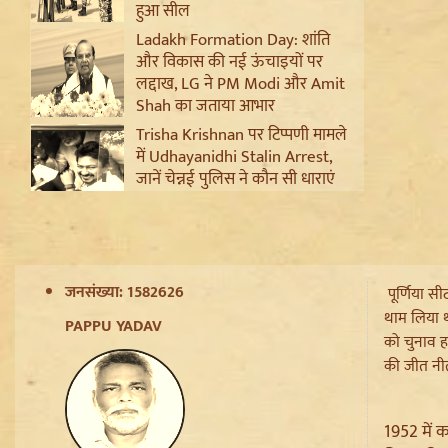
हुआ सील
Ladakh Formation Day: शांति
और विकास की नई ऊंचाइयों पर
लद्दाख, LG ने PM Modi और Amit
Shah का जताया आभार
Trisha Krishnan पर टिप्पणी मामले
में Udhayanidhi Stalin Arrest,
जानें चेन्नई पुलिस ने कौन सी धाराएं
लगाईं
Jantar Mantar से अदालत तक:
Brij Bhushan के खिलाफ यौन
उत्पीड़न मामले में Legal Battle का
जनसंख्या: 1582626
पूर्णिया स
अंत
थाम लिया थ
Sanjay Raut on Ram Mandir:
PAPPU YADAV
को चुनाव ह
'राम के नाम पर लूट हो रही', चढ़ावा
की जीत नीत
चोरी के मुद्दे पर Shiv Sena UBT का
हमला
Pappu Yadav और Rahul
1952 में क
Gandhi की बढ़ी मुश्किलें,