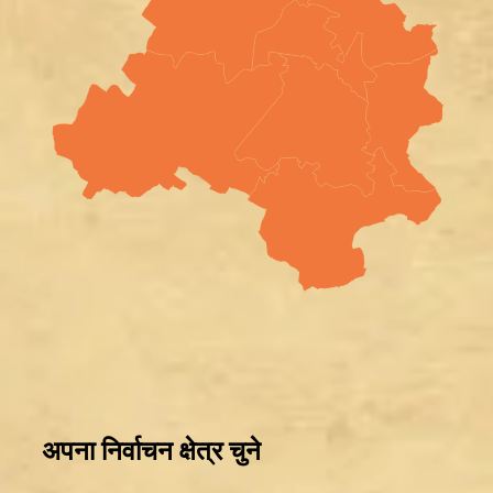
Trisha Krishnan पर टिप्पणी मामले में Udhayanidhi Stalin
Arrest, जानें चेन्नई पुलिस ने कौन सी धाराएं लगाईं
Jantar Mantar से अदालत तक: Brij Bhushan के खिलाफ