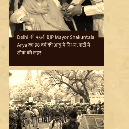
Bhopal Farmers Protest: शाम 5 बजे तक का अल्टीमेटम,
Moong MSP पर ठनी, क्या Mohan Yadav सरकार झुकेगी?
Delhi की पहली BJP Mayor Shakuntala
Arya का 98 वर्ष की आयु में निधन, पार्टी में
शोक की लहर
Yogi Government का बड़ा प्रशासनिक फेरबदल, 15 IPS
Officers Transferred; तरुण गाबा को मिली लखनऊ की
कमान