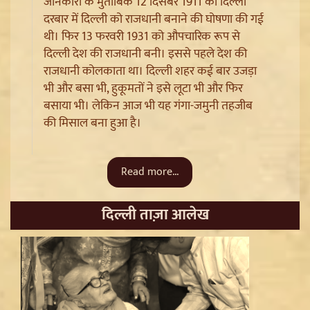
जानकारी के मुताबिक 12 दिसंबर 1911 को दिल्ली
दरबार में दिल्ली को राजधानी बनाने की घोषणा की गई
थी। फिर 13 फरवरी 1931 को औपचारिक रूप से
Punjab Paper Leak और Barnala Lathi-charge पर गवर्नर
दिल्ली देश की राजधानी बनी। इससे पहले देश की
से मिले Sukhbir Badal, सीबीआई जांच की उठाई मांग
राजधानी कोलकाता था। दिल्ली शहर कई बार उजड़ा
भी और बसा भी, हुकूमतों ने इसे लूटा भी और फिर
बसाया भी। लेकिन आज भी यह गंगा-जमुनी तहजीब
की मिसाल बना हुआ है।
Read more...
दिल्ली ताज़ा आलेख
Uttarakhand SIR Revision: 19 लाख मतदाताओं को नोटिस,
फर्जी Documents पर होगी सख्त कार्रवाई