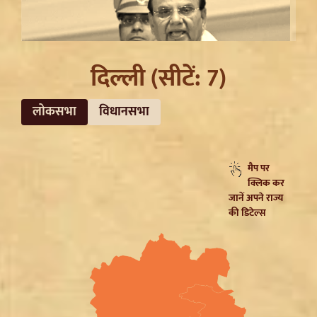
दिल्ली (सीटें: 7)
लोकसभा
विधानसभा
Ladakh Formation Day: शांति और विकास की नई ऊंचाइयों
पर लद्दाख, LG ने PM Modi और Amit Shah का जताया
मैप पर
आभार
क्लिक कर
जानें अपने राज्य
की डिटेल्स