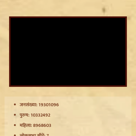
यौन उत्पीड़न मामले में Legal Battle का अंत
Sanjay Raut on Ram Mandir: 'राम के नाम पर लूट हो रही',
चढ़ावा चोरी के मुद्दे पर Shiv Sena UBT का हमला
Pappu Yadav और Rahul Gandhi की बढ़ी मुश्किलें,
Parliament में संतों का वेश धरने पर Varanasi में FIR की मांग
जनसंख्या: 19301096
पुरुष: 10332492
महिला: 8968603
लोकसभा सीटें: 7