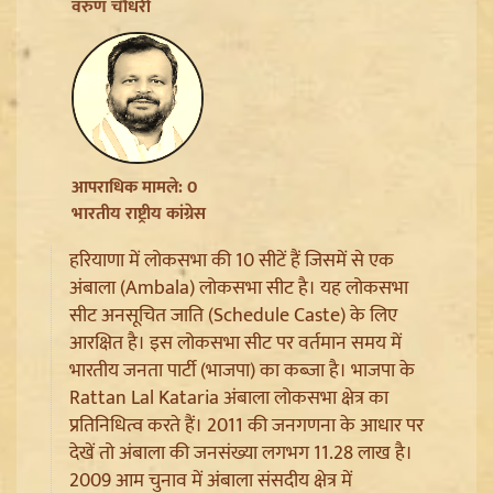
Jharkhand JPSC JSSC Protest: सियासी रंग में रंगा
वरुण चौधरी
आंदोलन, Rahul Gandhi ने छात्रों को दिया Reforms का
भरोसा
आपराधिक मामले: 0
भारतीय राष्ट्रीय कांग्रेस
हरियाणा में लोकसभा की 10 सीटें हैं जिसमें से एक
अंबाला (Ambala) लोकसभा सीट है। यह लोकसभा
सीट अनसूचित जाति (Schedule Caste) के लिए
आरक्षित है। इस लोकसभा सीट पर वर्तमान समय में
भारतीय जनता पार्टी (भाजपा) का कब्जा है। भाजपा के
Article 370 Anniversary पर Jammu-Kashmir में भारी
Rattan Lal Kataria अंबाला लोकसभा क्षेत्र का
सुरक्षा, Amarnath Yatra सस्पेंड और हाईवे हुआ सील
प्रतिनिधित्व करते हैं। 2011 की जनगणना के आधार पर
देखें तो अंबाला की जनसंख्या लगभग 11.28 लाख है।
2009 आम चुनाव में अंबाला संसदीय क्षेत्र में