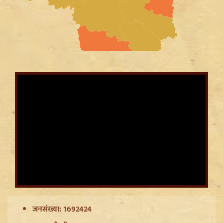
CWG Silver Medalist Gyaneshwari Yadav को CM
Vishnu Deo Sai का बड़ा तोहफा, मिलेंगी DSP की
सम्मानजनक नौकरी
जनसंख्या: 1692424