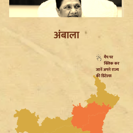
अंबाला
मैप पर
क्लिक कर
Mayawati on SP: गिरगिट की तरह रंग बदलती है सपा,
जानें अपने राज्य
ब्राह्मणों को लुभाने के लिए Akhilesh Yadav का नया दांव
की डिटेल्स