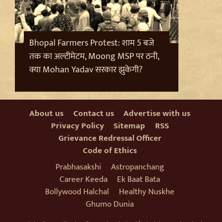
यौन उत्पीड़न मामले में Legal Battle का अंत
Bhopal Farmers Protest: शाम 5 बजे
तक का अल्टीमेटम, Moong MSP पर ठनी,
क्या Mohan Yadav सरकार झुकेगी?
About us
Contact us
Advertise with us
Privacy Policy
Sitemap
RSS
Grievance Redressal Officer
Code of Ethics
Sanjay Raut on Ram Mandir: 'राम के नाम पर लूट हो रही',
चढ़ावा चोरी के मुद्दे पर Shiv Sena UBT का हमला
Prabhasakshi
Astropanchang
Career Keeda
Ek Baat Bata
Bollywood Halchal
Healthy Nuskhe
Ghumo Dunia