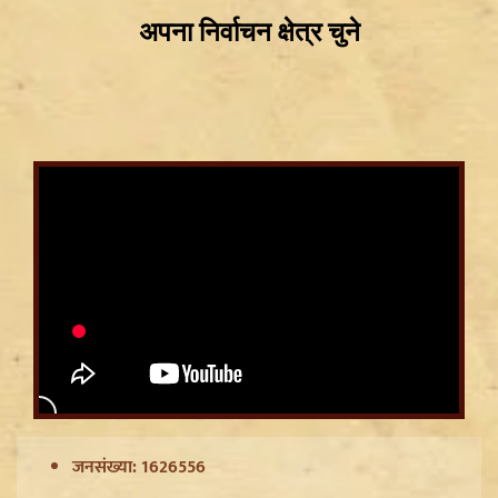
CWG Silver Medalist Gyaneshwari Yadav को CM
Vishnu Deo Sai का बड़ा तोहफा, मिलेंगी DSP की
सम्मानजनक नौकरी
जनसंख्या: 1626556