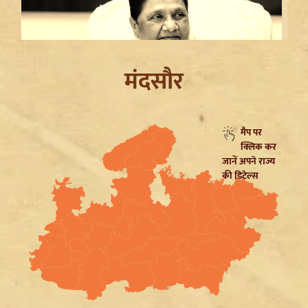
मंदसौर
मैप पर
क्लिक कर
Mayawati on SP: गिरगिट की तरह रंग बदलती है सपा,
जानें अपने राज्य
ब्राह्मणों को लुभाने के लिए Akhilesh Yadav का नया दांव
की डिटेल्स