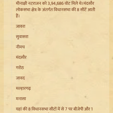
मीनाक्षी नटराजन को 3,94,686 वोट मिले थे।मंदसौर
लोकसभा क्षेत्र के अंतर्गत विधानसभा की 8 सीटें आती
हैं।
जावरा
सुवासरा
नीमच
Ladakh Formation Day: शांति और विकास की नई ऊंचाइयों
मंदसौर
पर लद्दाख, LG ने PM Modi और Amit Shah का जताया
आभार
गरोठ
जावद
मल्हारगढ़
मनासा
यहां की 8 विधानसभा सीटों में से 7 पर बीजेपी और 1