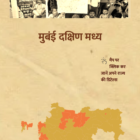
मुबंई दक्षिण मध्य
Ranchi Protest: Jharkhand Government और छात्रों के
मैप पर
बीच वार्ता विफल, 10 अगस्त को Assembly Gherao की बड़ी
क्लिक कर
चेतावनी
जानें अपने राज्य
की डिटेल्स