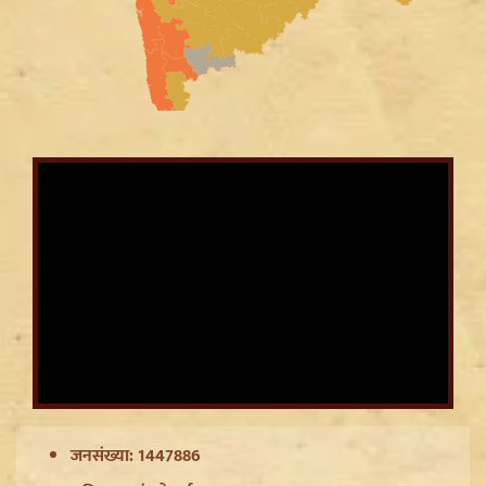
Mayawati on SP: गिरगिट की तरह रंग बदलती है सपा,
ब्राह्मणों को लुभाने के लिए Akhilesh Yadav का नया दांव
CWG Silver Medalist Gyaneshwari Yadav को CM
जनसंख्या: 1447886
Vishnu Deo Sai का बड़ा तोहफा, मिलेंगी DSP की
सम्मानजनक नौकरी