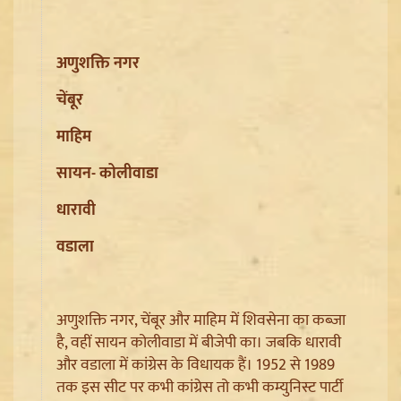
अणुशक्ति नगर
चेंबूर
माहिम
Article 370 Anniversary पर Jammu-Kashmir में भारी
सायन- कोलीवाडा
सुरक्षा, Amarnath Yatra सस्पेंड और हाईवे हुआ सील
धारावी
वडाला
अणुशक्ति नगर, चेंबूर और माहिम में शिवसेना का कब्जा
है, वहीं सायन कोलीवाडा में बीजेपी का। जबकि धारावी
और वडाला में कांग्रेस के विधायक हैं। 1952 से 1989
तक इस सीट पर कभी कांग्रेस तो कभी कम्युनिस्ट पार्टी