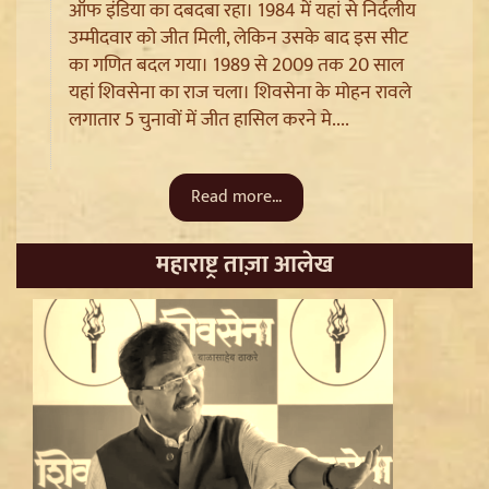
ऑफ इंडिया का दबदबा रहा। 1984 में यहां से निर्दलीय
उम्मीदवार को जीत मिली, लेकिन उसके बाद इस सीट
का गणित बदल गया। 1989 से 2009 तक 20 साल
Ladakh Formation Day: शांति और विकास की नई ऊंचाइयों
यहां शिवसेना का राज चला। शिवसेना के मोहन रावले
पर लद्दाख, LG ने PM Modi और Amit Shah का जताया
लगातार 5 चुनावों में जीत हासिल करने मे....
आभार
Read more...
महाराष्ट्र ताज़ा आलेख
Trisha Krishnan पर टिप्पणी मामले में Udhayanidhi Stalin
Arrest, जानें चेन्नई पुलिस ने कौन सी धाराएं लगाईं