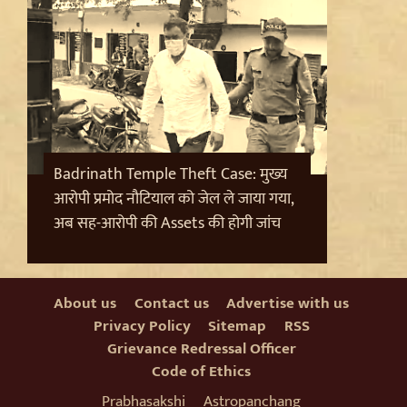
Sanjay Raut on Ram Mandir: 'राम के नाम पर लूट हो रही',
चढ़ावा चोरी के मुद्दे पर Shiv Sena UBT का हमला
Badrinath Temple Theft Case: मुख्य
आरोपी प्रमोद नौटियाल को जेल ले जाया गया,
अब सह-आरोपी की Assets की होगी जांच
About us
Contact us
Advertise with us
Privacy Policy
Sitemap
RSS
Grievance Redressal Officer
Code of Ethics
Pappu Yadav और Rahul Gandhi की बढ़ी मुश्किलें,
Parliament में संतों का वेश धरने पर Varanasi में FIR की मांग
Prabhasakshi
Astropanchang