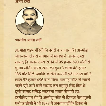
Ladakh Formation Day: शांति और विकास की नई ऊंचाइयों
अजय टम्टा
पर लद्दाख, LG ने PM Modi और Amit Shah का जताया
आभार
भारतीय जनता पार्टी
अल्मोड़ा शहर मंदिरों की नगरी कहा जाता है। अल्मोड़ा
लोकसभा क्षेत्र से वर्तमान में भाजपा के अजय टम्टा
सांसद हैं। अजय टम्टा 2014 में 95 हजार 690 वोटों से
चुनाव जीते। अजय टम्टा को कुल 3 लाख 48 हजार
186 वोट मिले, जबकि कांग्रेस प्रत्याशी प्रदीप टम्टा को 2
लाख 52 हजार 496 वोट मिले। अल्मोड़ा सीट से सबसे
Trisha Krishnan पर टिप्पणी मामले में Udhayanidhi Stalin
पहले चुने जाने वाले सांसद जंग बहादुर सिंह बिष्ट थे।
Arrest, जानें चेन्नई पुलिस ने कौन सी धाराएं लगाईं
दूसरे सांसद प्रसिद्ध स्वतंत्रता संग्राम सेनानी स्व.
हरगोंविद पंत रहे हैं। अल्मोड़ा सीट से दिग्गज नेता मुरली
मनोहर जोशी ने भी 1977 में जनता पार्टी के टिकट से