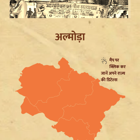
अल्मोड़ा
मैप पर
क्लिक कर
Jharkhand JPSC JSSC Protest: सियासी रंग में रंगा
जानें अपने राज्य
आंदोलन, Rahul Gandhi ने छात्रों को दिया Reforms का
की डिटेल्स
भरोसा