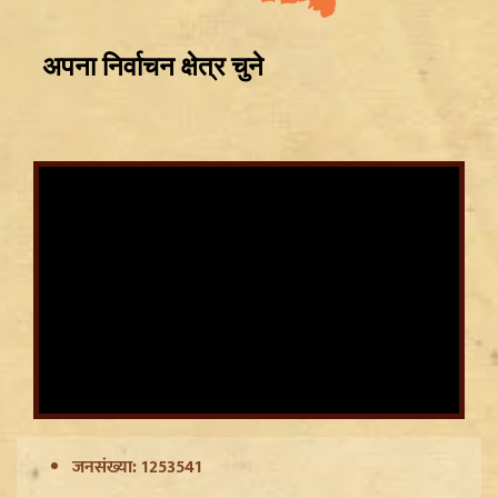
Article 370 Anniversary पर Jammu-Kashmir में भारी
सुरक्षा, Amarnath Yatra सस्पेंड और हाईवे हुआ सील
जनसंख्या: 1253541