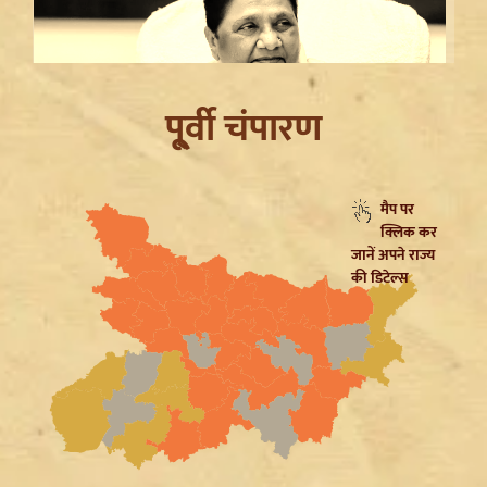
पू्र्वी चंपारण
मैप पर
क्लिक कर
Mayawati on SP: गिरगिट की तरह रंग बदलती है सपा,
जानें अपने राज्य
ब्राह्मणों को लुभाने के लिए Akhilesh Yadav का नया दांव
की डिटेल्स