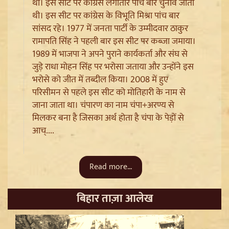
था। इस सीट पर कांग्रेस लगातार पांच बार चुनाव जीती
थी। इस सीट पर कांग्रेस के विभूति मिश्रा पांच बार
सांसद रहे। 1977 में जनता पार्टी के उम्मीदवार ठाकुर
रामापति सिंह ने पहली बार इस सीट पर कब्जा जमाया।
1989 में भाजपा ने अपने पुराने कार्यकर्ता और संघ से
जुड़े राधा मोहन सिंह पर भरोसा जताया और उन्होंने इस
भरोसे को जीत में तब्दील किया। 2008 में हुए
परिसीमन से पहले इस सीट को मोतिहारी के नाम से
जाना जाता था। चंपारण का नाम चंपा+अरण्य से
Ladakh Formation Day: शांति और विकास की नई ऊंचाइयों
मिलकर बना है जिसका अर्थ होता है चंपा के पेड़ों से
पर लद्दाख, LG ने PM Modi और Amit Shah का जताया
आच्....
आभार
Read more...
बिहार ताज़ा आलेख