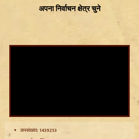
CWG Silver Medalist Gyaneshwari Yadav को CM
Vishnu Deo Sai का बड़ा तोहफा, मिलेंगी DSP की
सम्मानजनक नौकरी
जनसंख्या: 1439253