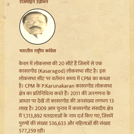
Ladakh Formation Day: शांति और विकास की नई ऊंचाइयों
राजमोहन उन्नीथन
पर लद्दाख, LG ने PM Modi और Amit Shah का जताया
आभार
भारतीय राष्ट्रीय कांग्रेस
केरल में लोकसभा की 20 सीटें हैं जिसमें से एक
कासरगोड (Kasaragod) लोकसभा सीट है। इस
लोकसभा सीट पर वर्तमान समय में CPM का कब्जा
है। CPM के P.Karunakaran कासरगोड लोकसभा
क्षेत्र का प्रतिनिधित्व करते हैं। 2011 की जनगणना के
आधार पर देखें तो कासरगोड की जनसंख्या लगभग 13
Trisha Krishnan पर टिप्पणी मामले में Udhayanidhi Stalin
लाख है। 2009 आम चुनाव में कासरगोड संसदीय क्षेत्र
Arrest, जानें चेन्नई पुलिस ने कौन सी धाराएं लगाईं
में 1,113,892 मतदाताओं के नाम दर्ज किए गए, जिसमें
पुरुषों की संख्या 536,633 और महिलाओं की संख्या
577,259 रही।