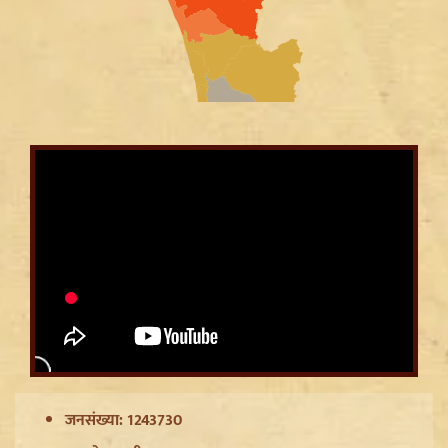
Article 370 Anniversary पर Jammu-Kashmir में भारी
सुरक्षा, Amarnath Yatra सस्पेंड और हाईवे हुआ सील
जनसंख्या: 1243730