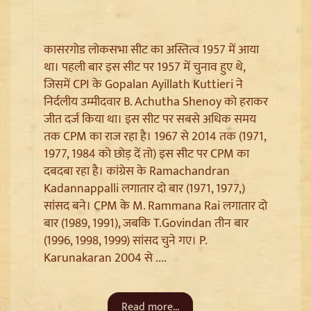
कासरगोड लोकसभा सीट का अस्तित्व 1957 में आया
था। पहली बार इस सीट पर 1957 में चुनाव हुए थे,
जिसमें CPI के Gopalan Ayillath Kuttieri ने
निर्दलीय उम्मीदवार B. Achutha Shenoy को हराकर
जीत दर्ज किया था। इस सीट पर सबसे अधिक समय
तक CPM का राज रहा है। 1967 से 2014 तक (1971,
1977, 1984 को छोड़ दें तो) इस सीट पर CPM का
Jantar Mantar से अदालत तक: Brij Bhushan के खिलाफ
यौन उत्पीड़न मामले में Legal Battle का अंत
दबदबा रहा है। कांग्रेस के Ramachandran
Kadannappalli लगातार दो बार (1971, 1977,)
सांसद बने। CPM के M. Rammana Rai लगातार दो
बार (1989, 1991), जबकि T.Govindan तीन बार
(1996, 1998, 1999) सांसद चुने गए। P.
Karunakaran 2004 से ....
Read more...