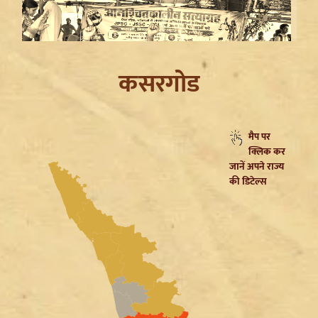
कसरगोड
मैप पर
क्लिक कर
Jharkhand JPSC JSSC Protest: सियासी रंग में रंगा
जानें अपने राज्य
आंदोलन, Rahul Gandhi ने छात्रों को दिया Reforms का
की डिटेल्स
भरोसा