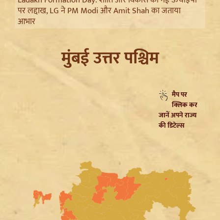
पर लद्दाख, LG ने PM Modi और Amit Shah का जताया
आभार
मुंबई उत्तर पश्चिम
मैप पर
क्लिक कर
जानें अपने राज्य
की डिटेल्स
Trisha Krishnan पर टिप्पणी मामले में Udhayanidhi Stalin
Arrest, जानें चेन्नई पुलिस ने कौन सी धाराएं लगाईं