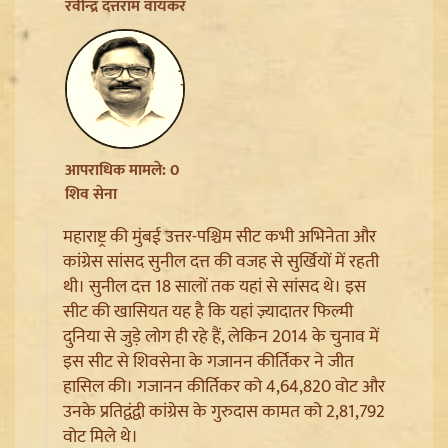
रवीन्द्र दत्तराम वायकर
Sanjay Raut on Ram Mandir: 'राम के नाम पर लूट हो रही',
चढ़ावा चोरी के मुद्दे पर Shiv Sena UBT का हमला
आपराधिक मामले: 0
शिव सेना
महाराष्ट्र की मुंबई उत्तर-पश्चिम सीट कभी अभिनेता और
कांग्रेस सांसद सुनील दत्त की वजह से सुर्खियों में रहती
थी। सुनील दत्त 18 सालों तक यहां से सांसद थे। इस
सीट की खासियत यह है कि यहां ज़्यादातर फिल्मी
दुनिया से जुड़े लोग ही रहे हैं, लेकिन 2014 के चुनाव में
इस सीट से शिवसेना के गजानन कीर्तिकर ने जीत
हासिल की। गजानन कीर्तिकर को 4,64,820 वोट और
उनके प्रतिद्वंद्वी कांग्रेस के गुरुदास कामत को 2,81,792
Pappu Yadav और Rahul Gandhi की बढ़ी मुश्किलें,
Parliament में संतों का वेश धरने पर Varanasi में FIR की मांग
वोट मिले थे।