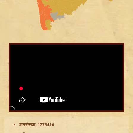
Jantar Mantar से अदालत तक: Brij Bhushan के खिलाफ
यौन उत्पीड़न मामले में Legal Battle का अंत
जनसंख्या: 1775416