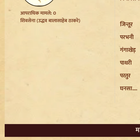
उत्पीड़न मामले में Legal Battle का
अंत
आपराधिक मामले: 0
शिवसेना (उद्धव बालासाहेब ठाकरे)
Sanjay Raut on Ram Mandir:
जिन्तूर
'राम के नाम पर लूट हो रही', चढ़ावा
चोरी के मुद्दे पर Shiv Sena UBT का
परभनी
हमला
गंगाखेड़
Pappu Yadav और Rahul
Gandhi की बढ़ी मुश्किलें,
पाथरी
Parliament में संतों का वेश धरने
पर Varanasi में FIR की मांग
परतुर
Badrinath Temple Theft Case:
मुख्य आरोपी प्रमोद नौटियाल को जेल
घनसा....
ले जाया गया, अब सह-आरोपी की
Assets की होगी जांच
Sant Ravidas Nagar की नाम
बहाली का Mayawati ने किया
स्वागत, UP Govt से की अन्य जिलों
म
पर बड़ी मांग