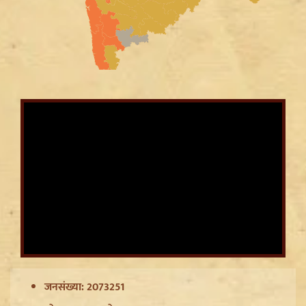
Mayawati on SP: गिरगिट की तरह रंग बदलती है सपा,
ब्राह्मणों को लुभाने के लिए Akhilesh Yadav का नया दांव
CWG Silver Medalist Gyaneshwari Yadav को CM
जनसंख्या: 2073251
Vishnu Deo Sai का बड़ा तोहफा, मिलेंगी DSP की
सम्मानजनक नौकरी