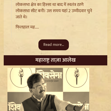
लोकसभा क्षेत्र का हिस्सा था बाद में स्वतंत्र ठाणे
लोकसभा सीट बनी। उस समय यहां 2 उम्मीदवार चुने
Ladakh Formation Day: शांति और विकास की नई ऊंचाइयों
जाते थे।
पर लद्दाख, LG ने PM Modi और Amit Shah का जताया
फिलहाल मह....
आभार
Read more...
महाराष्ट्र ताज़ा आलेख
Trisha Krishnan पर टिप्पणी मामले में Udhayanidhi Stalin
Arrest, जानें चेन्नई पुलिस ने कौन सी धाराएं लगाईं