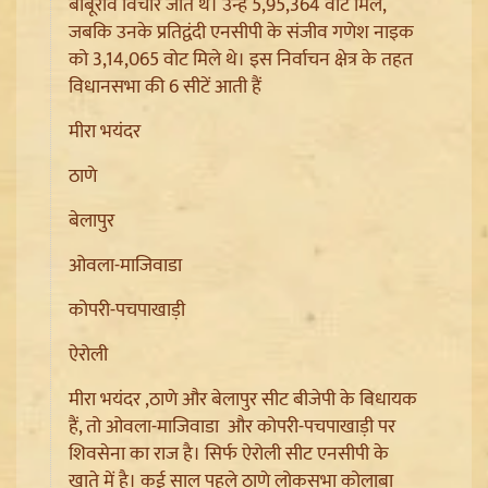
बाबूराव विचारे जीते थे। उन्हें 5,95,364 वोट मिले,
जबकि उनके प्रतिद्वंदी एनसीपी के संजीव गणेश नाइक
को 3,14,065 वोट मिले थे। इस निर्वाचन क्षेत्र के तहत
विधानसभा की 6 सीटें आती हैं
मीरा भयंदर
ठाणे
Article 370 Anniversary पर Jammu-Kashmir में भारी
बेलापुर
सुरक्षा, Amarnath Yatra सस्पेंड और हाईवे हुआ सील
ओवला-माजिवाडा
कोपरी-पचपाखाड़ी
ऐरोली
मीरा भयंदर ,ठाणे और बेलापुर सीट बीजेपी के विधायक
हैं, तो ओवला-माजिवाडा और कोपरी-पचपाखाड़ी पर
शिवसेना का राज है। सिर्फ ऐरोली सीट एनसीपी के
खाते में है। कई साल पहले ठाणे लोकसभा कोलाबा