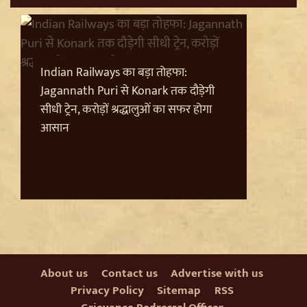
Indian Railways का बड़ा तोहफा:
Trisha Krishnan पर टिप्पणी मामले में Udhayanidhi Stalin
Jagannath Puri से Konark तक दौड़ेगी
Arrest, जानें चेन्नई पुलिस ने कौन सी धाराएं लगाईं
सीधी ट्रेन, करोड़ों श्रद्धालुओं का सफर होगा
आसान
About us
Contact us
Advertise with us
Privacy Policy
Sitemap
RSS
Jantar Mantar से अदालत तक: Brij Bhushan के खिलाफ