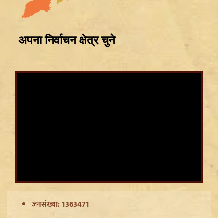
CWG Silver Medalist Gyaneshwari Yadav को CM
Vishnu Deo Sai का बड़ा तोहफा, मिलेंगी DSP की
सम्मानजनक नौकरी
जनसंख्या: 1363471