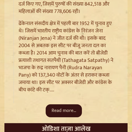
दर्ज किए गए, जिसमें पुरुषों की संख्या 842,518 और
महिलाओं की संख्या 778,606 रही।
ढेंकेनाल संसदीय क्षेत्र में पहली बार 1952 में चुनाव हुए
थे। जिसमें भारतीय राष्ट्रीय कांग्रेस के निरंजन जेना
(Niranjan Jena) ने जीत दर्ज की थी। इसके बाद
2004 से अबतक इस सीट पर बीजू जनता दल का
कब्जा है। 2014 आम चुनाव की बात करें तो बीजेडी
प्रत्याशी तथागत सतपैथी (Tathagata Satpathy) ने
Ladakh Formation Day: शांति और विकास की नई ऊंचाइयों
भाजपा के रुद्र नारायण पैनी (Rudra Narayan
पर लद्दाख, LG ने PM Modi और Amit Shah का जताया
Pany) को 137,340 वोटों के अंतर से हराकर कब्जा
आभार
जमाया था। इस सीट पर अक्सर बीजेडी और कांग्रेस के
बीच कांटे की टक्....
Read more...
ओडिशा ताज़ा आलेख