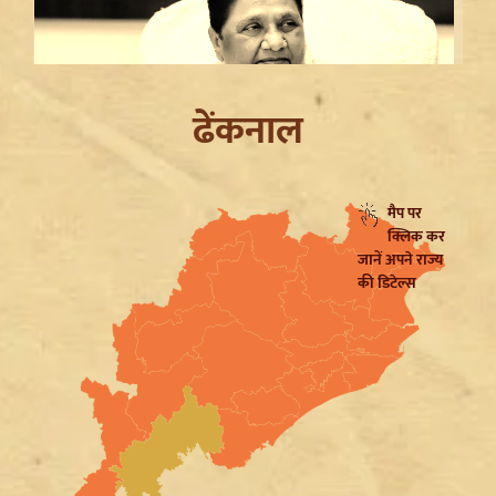
ढेंकनाल
मैप पर
क्लिक कर
Mayawati on SP: गिरगिट की तरह रंग बदलती है सपा,
जानें अपने राज्य
ब्राह्मणों को लुभाने के लिए Akhilesh Yadav का नया दांव
की डिटेल्स