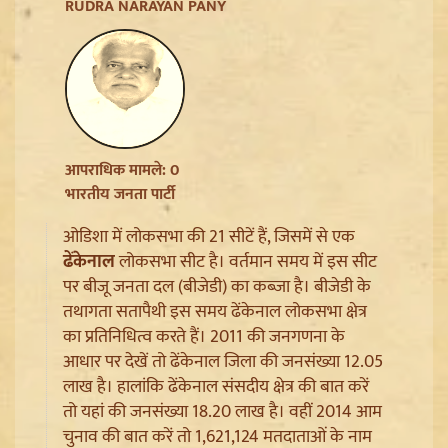
Jharkhand JPSC JSSC Protest: सियासी रंग में रंगा
RUDRA NARAYAN PANY
आंदोलन, Rahul Gandhi ने छात्रों को दिया Reforms का
भरोसा
आपराधिक मामले: 0
भारतीय जनता पार्टी
ओडिशा में लोकसभा की 21 सीटें हैं, जिसमें से एक
ढेंकेनाल
लोकसभा सीट है। वर्तमान समय में इस सीट
पर बीजू जनता दल (बीजेडी) का कब्जा है। बीजेडी के
तथागता सतापैथी इस समय ढेंकेनाल लोकसभा क्षेत्र
का प्रतिनिधित्व करते हैं। 2011 की जनगणना के
Article 370 Anniversary पर Jammu-Kashmir में भारी
आधार पर देखें तो ढेंकेनाल जिला की जनसंख्या 12.05
सुरक्षा, Amarnath Yatra सस्पेंड और हाईवे हुआ सील
लाख है। हालांकि ढेंकेनाल संसदीय क्षेत्र की बात करें
तो यहां की जनसंख्या 18.20 लाख है। वहीं 2014 आम
चुनाव की बात करें तो 1,621,124 मतदाताओं के नाम