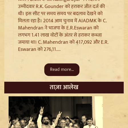
उम्मीदवार R.K. Gounder को हराकर जीत दर्ज की
Sanjay Raut on Ram Mandir: 'राम के नाम पर लूट हो रही',
थी। इस सीट पर समय समय पर बदलाव देखने को
चढ़ावा चोरी के मुद्दे पर Shiv Sena UBT का हमला
मिलता रहा है। 2014 आम चुनाव में AIADMK के C.
Mahendran ने भाजपा के E.R.Eswaran को
लगभग 1.41 लाख वोटों के अंतर से हराकर कब्जा
जमाया था। C. Mahendran को 417,092 और E.R.
Eswaran को 276,11....
Read more...
ताज़ा आलेख
Pappu Yadav और Rahul Gandhi की बढ़ी मुश्किलें,
Parliament में संतों का वेश धरने पर Varanasi में FIR की मांग