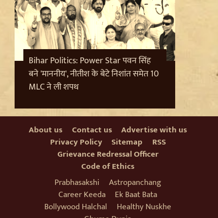
Bihar Politics: Power Star पवन सिंह
बने 'माननीय', नीतीश के बेटे निशांत समेत 10
MLC ने ली शपथ
Badrinath Temple Theft Case: मुख्य आरोपी प्रमोद
नौटियाल को जेल ले जाया गया, अब सह-आरोपी की Assets की
About us
Contact us
Advertise with us
होगी जांच
Privacy Policy
Sitemap
RSS
Grievance Redressal Officer
Code of Ethics
Prabhasakshi
Astropanchang
Career Keeda
Ek Baat Bata
Bollywood Halchal
Healthy Nuskhe