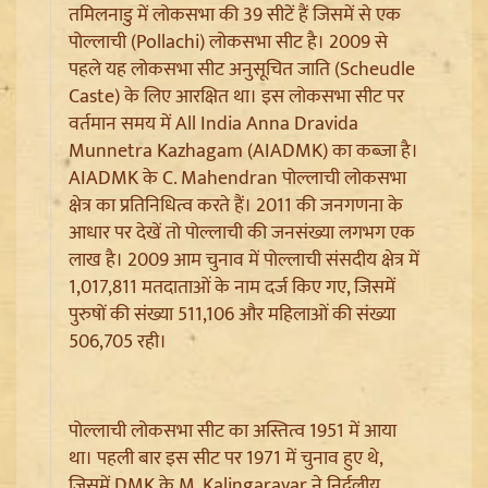
तमिलनाडु में लोकसभा की 39 सीटें हैं जिसमें से एक
पोल्लाची (Pollachi) लोकसभा सीट है। 2009 से
पहले यह लोकसभा सीट अनुसूचित जाति (Scheudle
Caste) के लिए आरक्षित था। इस लोकसभा सीट पर
वर्तमान समय में All India Anna Dravida
Munnetra Kazhagam (AIADMK) का कब्जा है।
AIADMK के C. Mahendran पोल्लाची लोकसभा
Jantar Mantar से अदालत तक: Brij Bhushan के खिलाफ
क्षेत्र का प्रतिनिधित्व करते हैं। 2011 की जनगणना के
यौन उत्पीड़न मामले में Legal Battle का अंत
आधार पर देखें तो पोल्लाची की जनसंख्या लगभग एक
लाख है। 2009 आम चुनाव में पोल्लाची संसदीय क्षेत्र में
1,017,811 मतदाताओं के नाम दर्ज किए गए, जिसमें
पुरुषों की संख्या 511,106 और महिलाओं की संख्या
506,705 रही।
पोल्लाची लोकसभा सीट का अस्तित्व 1951 में आया
था। पहली बार इस सीट पर 1971 में चुनाव हुए थे,
जिसमें DMK के M. Kalingarayar ने निर्दलीय