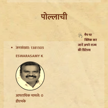
पोल्लाची
मैप पर
क्लिक कर
जानें अपने राज्य
जनसंख्या: 1381505
की डिटेल्स
ESWARASAMY K
Trisha Krishnan पर टिप्पणी मामले में Udhayanidhi Stalin
Arrest, जानें चेन्नई पुलिस ने कौन सी धाराएं लगाईं
आपराधिक मामले: 0
डीएमके