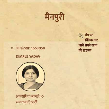
मैनपुरी
मैप पर
क्लिक कर
जानें अपने राज्य
जनसंख्या: 1653058
की डिटेल्स
DIMPLE YADAV
Trisha Krishnan पर टिप्पणी मामले में Udhayanidhi Stalin
Arrest, जानें चेन्नई पुलिस ने कौन सी धाराएं लगाईं
आपराधिक मामले: 0
समाजवादी पार्टी