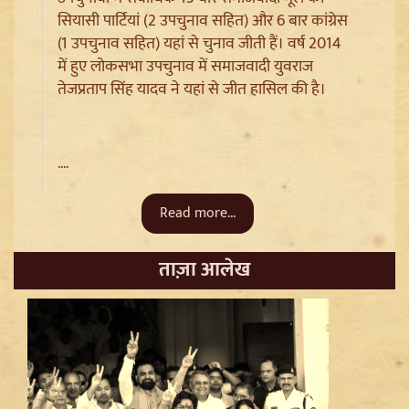
सियासी पार्टियां (2 उपचुनाव सहित) और 6 बार कांग्रेस
Sanjay Raut on Ram Mandir: 'राम के नाम पर लूट हो रही',
(1 उपचुनाव सहित) यहां से चुनाव जीती हैं। वर्ष 2014
चढ़ावा चोरी के मुद्दे पर Shiv Sena UBT का हमला
में हुए लोकसभा उपचुनाव में समाजवादी युवराज
तेजप्रताप सिंह यादव ने यहां से जीत हासिल की है।
....
Read more...
ताज़ा आलेख
Pappu Yadav और Rahul Gandhi की बढ़ी मुश्किलें,
Parliament में संतों का वेश धरने पर Varanasi में FIR की मांग