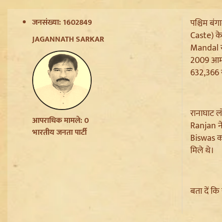
Jantar Mantar से अदालत तक:
जनसंख्या: 1602849
पश्चिम बं
Brij Bhushan के खिलाफ यौन
उत्पीड़न मामले में Legal Battle का
Caste) के
JAGANNATH SARKAR
अंत
Mandal रा
Sanjay Raut on Ram Mandir:
2009 आम चु
'राम के नाम पर लूट हो रही', चढ़ावा
632,366 
चोरी के मुद्दे पर Shiv Sena UBT का
हमला
Pappu Yadav और Rahul
रानाघाट ल
Gandhi की बढ़ी मुश्किलें,
आपराधिक मामले: 0
Ranjan न
Parliament में संतों का वेश धरने
भारतीय जनता पार्टी
Biswas क
पर Varanasi में FIR की मांग
मिले थे।
Badrinath Temple Theft Case:
मुख्य आरोपी प्रमोद नौटियाल को जेल
ले जाया गया, अब सह-आरोपी की
Assets की होगी जांच
बता दें क
Sant Ravidas Nagar की नाम
बहाली का Mayawati ने किया