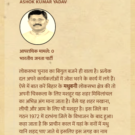
Jharkhand JPSC JSSC Protest: सियासी रंग में रंगा
ASHOK KUMAR YADAV
आंदोलन, Rahul Gandhi ने छात्रों को दिया Reforms का
भरोसा
आपराधिक मामले: 0
भारतीय जनता पार्टी
लोकसभा चुनाव का बिगुल बजने ही वाला है। प्रत्येक
दल अपने कार्यकर्ताओं में जोश भरने के कार्य में लगे हैं।
ऐसे में बात करें बिहार के
मधुबनी
लोकसभा क्षेत्र की तो
अपनी चित्रकला के लिए मशहूर यह शहर मिथिलांचल
का अभिन्न अंग माना जाता है। वैसे यह शहर मखाना,
Article 370 Anniversary पर Jammu-Kashmir में भारी
लीची और आम के लिए भी मशहूर है। इस जिले का
सुरक्षा, Amarnath Yatra सस्पेंड और हाईवे हुआ सील
गठन 1972 में दरभंगा जिले के विभाजन के बाद हुआ।
कहा जाता है कि प्राचीन काल में यहां के वनों में मधु
यानि शहद पाए जाते थे इसलिए इस जगह का नाम