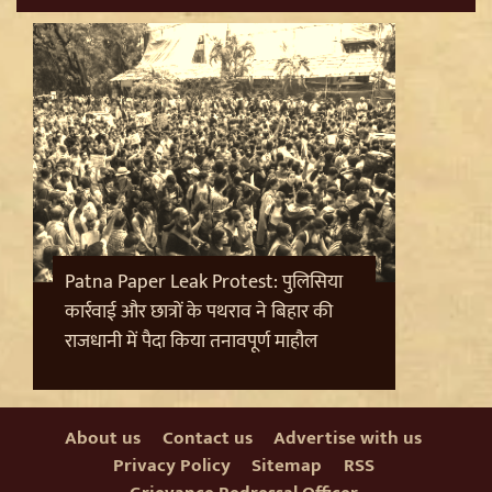
Trisha Krishnan पर टिप्पणी मामले में Udhayanidhi Stalin
Arrest, जानें चेन्नई पुलिस ने कौन सी धाराएं लगाईं
Patna Paper Leak Protest: पुलिसिया
कार्रवाई और छात्रों के पथराव ने बिहार की
राजधानी में पैदा किया तनावपूर्ण माहौल
About us
Contact us
Advertise with us
Privacy Policy
Sitemap
RSS
Jantar Mantar से अदालत तक: Brij Bhushan के खिलाफ