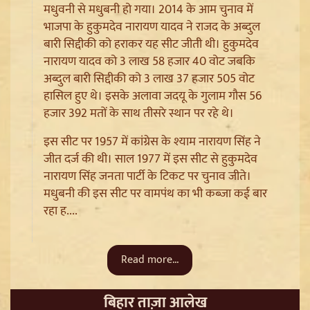
मधुवनी से मधुबनी हो गया। 2014 के आम चुनाव में
भाजपा के हुकुमदेव नारायण यादव ने राजद के अब्दुल
बारी सिद्दीकी को हराकर यह सीट जीती थी। हुकुमदेव
नारायण यादव को 3 लाख 58 हजार 40 वोट जबकि
अब्दुल बारी सिद्दीकी को 3 लाख 37 हजार 505 वोट
हासिल हुए थे। इसके अलावा जदयू के गुलाम गौस 56
हजार 392 मतों के साथ तीसरे स्थान पर रहे थे।
इस सीट पर 1957 में कांग्रेस के श्याम नारायण सिंह ने
Ladakh Formation Day: शांति और विकास की नई ऊंचाइयों
जीत दर्ज की थी। साल 1977 में इस सीट से हुकुमदेव
पर लद्दाख, LG ने PM Modi और Amit Shah का जताया
नारायण सिंह जनता पार्टी के टिकट पर चुनाव जीते।
आभार
मधुबनी की इस सीट पर वामपंथ का भी कब्जा कई बार
रहा ह....
Read more...
बिहार ताज़ा आलेख