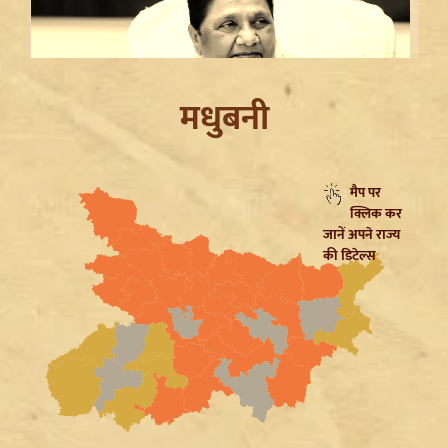
मधुबनी
मैप पर
क्लिक कर
Mayawati on SP: गिरगिट की तरह रंग बदलती है सपा,
जानें अपने राज्य
ब्राह्मणों को लुभाने के लिए Akhilesh Yadav का नया दांव
की डिटेल्स