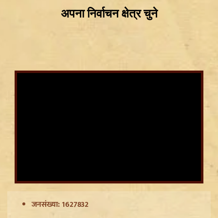
CWG Silver Medalist Gyaneshwari Yadav को CM
Vishnu Deo Sai का बड़ा तोहफा, मिलेंगी DSP की
सम्मानजनक नौकरी
जनसंख्या: 1627832