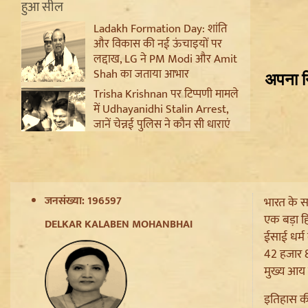
Ladakh Formation Day: शांति
और विकास की नई ऊंचाइयों पर
लद्दाख, LG ने PM Modi और Amit
Shah का जताया आभार
Trisha Krishnan पर टिप्पणी मामले
में Udhayanidhi Stalin Arrest,
जानें चेन्नई पुलिस ने कौन सी धाराएं
लगाईं
Jantar Mantar से अदालत तक:
Brij Bhushan के खिलाफ यौन
उत्पीड़न मामले में Legal Battle का
जनसंख्या: 196597
भारत के सात
अंत
एक बड़ा ह
Sanjay Raut on Ram Mandir:
DELKAR KALABEN MOHANBHAI
ईसाई धर्म
'राम के नाम पर लूट हो रही', चढ़ावा
42 हजार 85
चोरी के मुद्दे पर Shiv Sena UBT का
हमला
मुख्य आय क
Pappu Yadav और Rahul
इतिहास की
Gandhi की बढ़ी मुश्किलें,