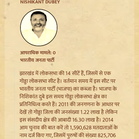
Ladakh Formation Day: शांति और विकास की नई ऊंचाइयों
NISHIKANT DUBEY
पर लद्दाख, LG ने PM Modi और Amit Shah का जताया
आभार
आपराधिक मामले: 0
भारतीय जनता पार्टी
झारखंड में लोकसभा की 14 सीटें हैं, जिसमें से एक
गोड्डा लोकसभा सीट है। वर्तमान समय में इस सीट पर
भारतीय जनता पार्टी (भाजपा) का कब्जा है। भाजपा के
निशिकांत दुबे इस समय गोड्डा लोकसभा क्षेत्र का
प्रतिनिधित्व करते हैं। 2011 की जनगणना के आधार पर
Trisha Krishnan पर टिप्पणी मामले में Udhayanidhi Stalin
देखें तो गोड्डा जिला की जनसंख्या 1.22 लाख है लेकिन
Arrest, जानें चेन्नई पुलिस ने कौन सी धाराएं लगाईं
इस संसदीय क्षेत्र की आबादी 16.30 लाख है। 2014
आम चुनाव की बात करें तो 1,590,628 मतदाताओं के
नाम दर्ज किए गए, जिसमें पुरुषों की संख्या 825,706