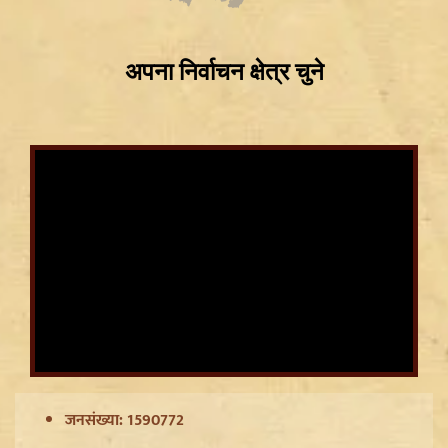
Article 370 Anniversary पर Jammu-Kashmir में भारी
सुरक्षा, Amarnath Yatra सस्पेंड और हाईवे हुआ सील
जनसंख्या: 1590772