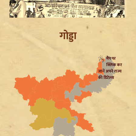
गोड्डा
मैप पर
क्लिक कर
Jharkhand JPSC JSSC Protest: सियासी रंग में रंगा
जानें अपने राज्य
आंदोलन, Rahul Gandhi ने छात्रों को दिया Reforms का
की डिटेल्स
भरोसा