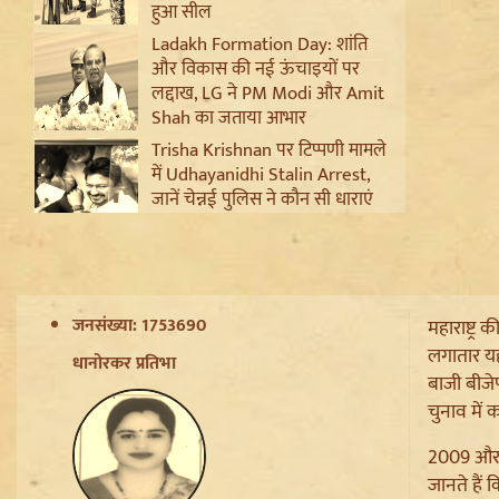
हुआ सील
Ladakh Formation Day: शांति
और विकास की नई ऊंचाइयों पर
लद्दाख, LG ने PM Modi और Amit
Shah का जताया आभार
Trisha Krishnan पर टिप्पणी मामले
में Udhayanidhi Stalin Arrest,
जानें चेन्नई पुलिस ने कौन सी धाराएं
लगाईं
Jantar Mantar से अदालत तक:
Brij Bhushan के खिलाफ यौन
उत्पीड़न मामले में Legal Battle का
जनसंख्या: 1753690
महाराष्ट्
अंत
लगातार यहा
Sanjay Raut on Ram Mandir:
धानोरकर प्रतिभा
बाजी बीजे
'राम के नाम पर लूट हो रही', चढ़ावा
चोरी के मुद्दे पर Shiv Sena UBT का
चुनाव में
हमला
2009 और 2
Pappu Yadav और Rahul
जानते हैं
Gandhi की बढ़ी मुश्किलें,