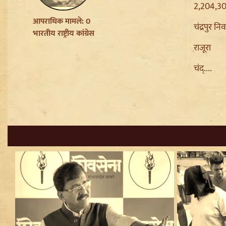
2,204,307
Parliament में संतों का वेश धरने
पर Varanasi में FIR की मांग
आपराधिक मामले: 0
चंद्रपुर नि
Badrinath Temple Theft Case:
भारतीय राष्ट्रीय कांग्रेस
मुख्य आरोपी प्रमोद नौटियाल को जेल
राजूरा
ले जाया गया, अब सह-आरोपी की
Assets की होगी जांच
चंद्....
Sant Ravidas Nagar की नाम
बहाली का Mayawati ने किया
स्वागत, UP Govt से की अन्य जिलों
पर बड़ी मांग
Punjab Paper Leak और
Barnala Lathi-charge पर गवर्नर
से मिले Sukhbir Badal, सीबीआई
जांच की उठाई मांग
Uttarakhand SIR Revision: 19
लाख मतदाताओं को नोटिस, फर्जी
Documents पर होगी सख्त
कार्रवाई