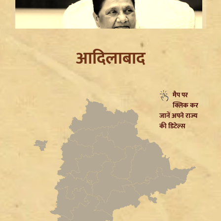
आदिलाबाद
मैप पर
क्लिक कर
Mayawati on SP: गिरगिट की तरह रंग बदलती है सपा,
जानें अपने राज्य
ब्राह्मणों को लुभाने के लिए Akhilesh Yadav का नया दांव
की डिटेल्स