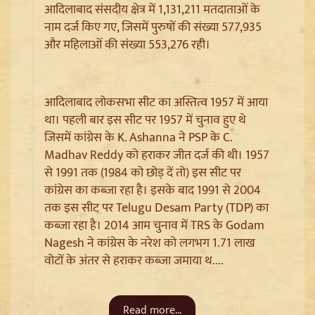
आदिलाबाद संसदीय क्षेत्र में 1,131,211 मतदाताओं के
नाम दर्ज किए गए, जिसमें पुरुषों की संख्या 577,935
और महिलाओं की संख्या 553,276 रही।
आदिलाबाद लोकसभा सीट का अस्तित्व 1957 में आया
था। पहली बार इस सीट पर 1957 में चुनाव हुए थे
जिसमें कांग्रेस के K. Ashanna ने PSP के C.
Madhav Reddy को हराकर जीत दर्ज की थी। 1957
Ladakh Formation Day: शांति और विकास की नई ऊंचाइयों
पर लद्दाख, LG ने PM Modi और Amit Shah का जताया
से 1991 तक (1984 को छोड़ दें तो) इस सीट पर
आभार
कांग्रेस का कब्जा रहा है। इसके बाद 1991 से 2004
तक इस सीट पर Telugu Desam Party (TDP) का
कब्जा रहा है। 2014 आम चुनाव में TRS के Godam
Nagesh ने कांग्रेस के नरेश को लगभग 1.71 लाख
वोटों के अंतर से हराकर कब्जा जमाया थ....
Read more...