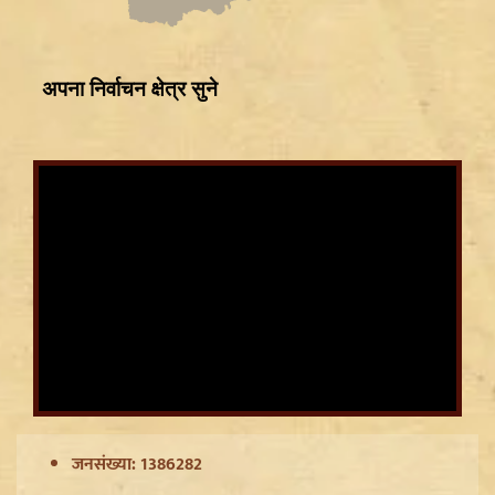
CWG Silver Medalist Gyaneshwari Yadav को CM
Vishnu Deo Sai का बड़ा तोहफा, मिलेंगी DSP की
सम्मानजनक नौकरी
जनसंख्या: 1386282