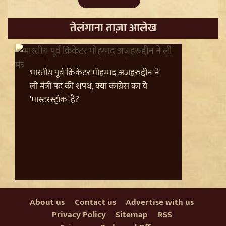
तेलंगाना ताज़ा आलेख
Trisha Krishnan पर टिप्पणी मामले में Udhayanidhi Stalin
Arrest, जानें चेन्नई पुलिस ने कौन सी धाराएं लगाईं
भारतीय पूर्व क्रिकेटर मोहम्मद अजहरुद्दीन ने
ली मंत्री पद की शपथ, क्या कांग्रेस का ये
'मास्टरस्ट्रोक' है?
About us
Contact us
Advertise with us
Privacy Policy
Sitemap
RSS
Jantar Mantar से अदालत तक: Brij Bhushan के खिलाफ