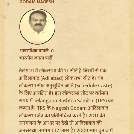
Jharkhand JPSC JSSC Protest: सियासी रंग में रंगा
GODAM NAGESH
आंदोलन, Rahul Gandhi ने छात्रों को दिया Reforms का
भरोसा
आपराधिक मामले: 0
भारतीय जनता पार्टी
तेलंगाना में लोकसभा की 17 सीटें हैं जिसमें से एक
आदिलाबाद (Adilabad) लोकसभा सीट है। यह
लोकसभा सीट अनुसूचित जाति (Schedule Caste)
के लिए आरक्षित है। इस लोकसभा सीट पर वर्तमान
समय में Telangana Rashtra Samithi (TRS) का
Article 370 Anniversary पर Jammu-Kashmir में भारी
कब्जा है। TRS के Nagesh Godam आदिलाबाद
सुरक्षा, Amarnath Yatra सस्पेंड और हाईवे हुआ सील
लोकसभा क्षेत्र का प्रतिनिधित्व करते हैं। 2011 की
जनगणना के आधार पर देखें तो आदिलाबाद की
जनसंख्या लगभग 1.17 लाख है। 2009 आम चुनाव में