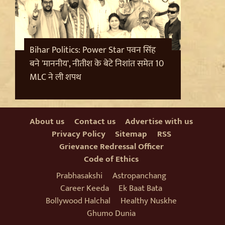
Bihar Politics: Power Star पवन सिंह
बने 'माननीय', नीतीश के बेटे निशांत समेत 10
MLC ने ली शपथ
Badrinath Temple Theft Case: मुख्य आरोपी प्रमोद
About us
Contact us
Advertise with us
नौटियाल को जेल ले जाया गया, अब सह-आरोपी की Assets की
Privacy Policy
Sitemap
RSS
होगी जांच
Grievance Redressal Officer
Code of Ethics
Prabhasakshi
Astropanchang
Career Keeda
Ek Baat Bata
Bollywood Halchal
Healthy Nuskhe
Ghumo Dunia