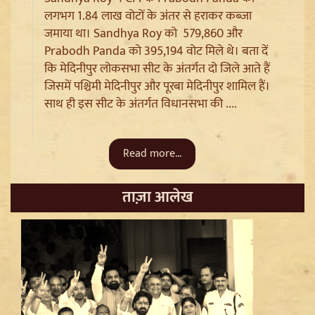
लगभग 1.84 लाख वोटों के अंतर से हराकर कब्जा
Sanjay Raut on Ram Mandir: 'राम के नाम पर लूट हो रही',
जमाया था। Sandhya Roy को 579,860 और
चढ़ावा चोरी के मुद्दे पर Shiv Sena UBT का हमला
Prabodh Panda को 395,194 वोट मिले थे। बता दें
कि मेदिनीपुर लोकसभा सीट के अंतर्गत दो जिले आते हैं
जिसमें पश्चिमी मेदिनीपुर और पूरबा मेदिनीपुर शामिल हैं।
साथ ही इस सीट के अंतर्गत विधानसभा की ....
Read more...
ताज़ा आलेख
Pappu Yadav और Rahul Gandhi की बढ़ी मुश्किलें,
Parliament में संतों का वेश धरने पर Varanasi में FIR की मांग