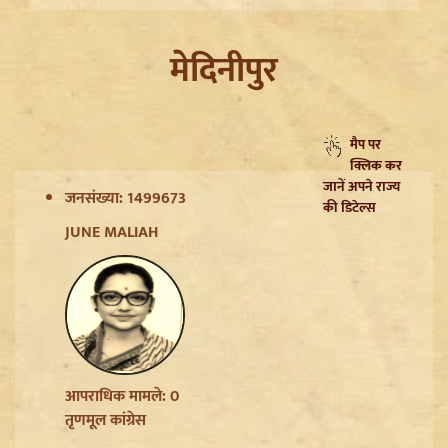
मेदिनीपुर
मैप पर
क्लिक कर
जानें अपने राज्य
जनसंख्या: 1499673
की डिटेल्स
JUNE MALIAH
Trisha Krishnan पर टिप्पणी मामले में Udhayanidhi Stalin
Arrest, जानें चेन्नई पुलिस ने कौन सी धाराएं लगाईं
आपराधिक मामले: 0
तृणमूल कांग्रेस