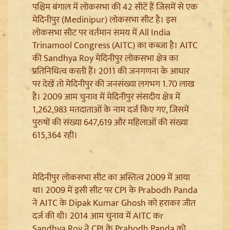
पश्चिम बंगाल में लोकसभा की 42 सीटें हैं जिसमें से एक
मेदिनीपुर (Medinipur) लोकसभा सीट है। इस
लोकसभा सीट पर वर्तमान समय में All India
Trinamool Congress (AITC) का कब्जा है। AITC
की Sandhya Roy मेदिनीपुर लोकसभा क्षेत्र का
प्रतिनिधित्व करती हैं। 2011 की जनगणना के आधार
पर देखें तो मेदिनीपुर की जनसंख्या लगभग 1.70 लाख
Jantar Mantar से अदालत तक: Brij Bhushan के खिलाफ
है। 2009 आम चुनाव में मेदिनीपुर संसदीय क्षेत्र में
यौन उत्पीड़न मामले में Legal Battle का अंत
1,262,983 मतदाताओं के नाम दर्ज किए गए, जिसमें
पुरुषों की संख्या 647,619 और महिलाओं की संख्या
615,364 रही।
मेदिनीपुर लोकसभा सीट का अस्तित्व 2009 में आया
था। 2009 में इसी सीट पर CPI के Prabodh Panda
ने AITC के Dipak Kumar Ghosh को हराकर जीत
दर्ज की थी। 2014 आम चुनाव में AITC कr
Sandhya Roy ने CPI के Prabodh Panda को