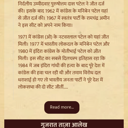
निर्दलीय उम्मीदवार पुरुषोत्तम दास पटेल ने जीत दर्ज
की। इसके बाद 1962 में कांग्रेस के मनिबेन पटेल यहां
से जीत दर्ज की। 1967 में स्वतंत्र पार्टी के रामचंद्र अमीन
ने इस सीट को अपने नाम किया।
1971 में कांग्रेस (ओ) के नटवरलाल पटेल को यहां जीत
Sanjay Raut on Ram Mandir: 'राम के नाम पर लूट हो रही',
मिली। 1977 में भारतीय लोकदल के मनिबेन पटेल और
चढ़ावा चोरी के मुद्दे पर Shiv Sena UBT का हमला
1980 में इंदिरा कांग्रेस के मोतीभाई पटेल को जीत
मिली। इस सीट का सबसे दिलचस्प इतिहास रहा कि
1984 में जब इंदिरा गांधी की हत्या के बाद पूरे देश में
कांग्रेस की हवा चल रही थी और तमाम विरोध दल
धराशाई हो गए तो भारतीय जनता पार्टी ने पूरे देश में
लोकसभा की दो सीट जीतीं....
Read more...
गुजरात ताज़ा आलेख