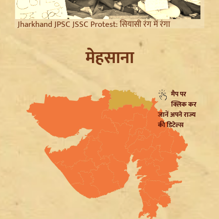
Jharkhand JPSC JSSC Protest: सियासी रंग में रंगा
आंदोलन, Rahul Gandhi ने छात्रों को दिया Reforms का
भरोसा
मेहसाना
Article 370 Anniversary पर Jammu-Kashmir में भारी
मैप पर
सुरक्षा, Amarnath Yatra सस्पेंड और हाईवे हुआ सील
क्लिक कर
जानें अपने राज्य
की डिटेल्स