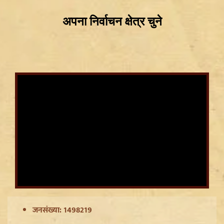
Ladakh Formation Day: शांति और विकास की नई ऊंचाइयों
पर लद्दाख, LG ने PM Modi और Amit Shah का जताया
आभार
Trisha Krishnan पर टिप्पणी मामले में Udhayanidhi Stalin
Arrest, जानें चेन्नई पुलिस ने कौन सी धाराएं लगाईं
जनसंख्या: 1498219